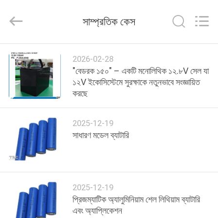
Zhou
Sunland
New
সাম্প্রতিক কেস
Energy
Technology
Co.,
Ltd..
All
বাড়ি
Rights
2026-02-28
Reserved.
"বেডরক ১৫০" – একটি মনোলিথিক ১২.৮V সেল যা
পণ্য
১২V ইকোসিস্টেমে সুরক্ষাকে নতুনভাবে সংজ্ঞায়িত
করছে
ভিডিও
2025-12-19
সাধারণ মডেল ব্যাটারি
আমাদের
সম্পর্কে
2025-12-19
কারখানা
প্রিজম্যাটিক অ্যালুমিনিয়াম শেল লিথিয়াম ব্যাটারি
ভ্রমণ
এবং অ্যাপ্লিকেশন