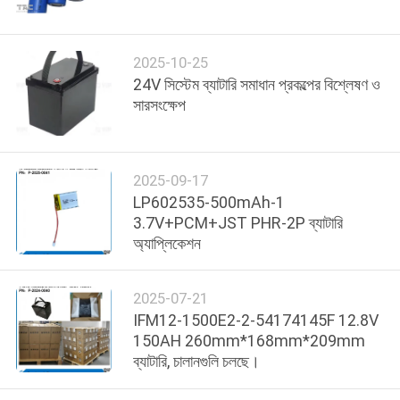
মান
2025-10-25
নিয়ন্ত্রণ
24V সিস্টেম ব্যাটারি সমাধান প্রকল্পের বিশ্লেষণ ও
সারসংক্ষেপ
যোগাযোগ
করুন
2025-09-17
LP602535-500mAh-1
খবর
3.7V+PCM+JST PHR-2P ব্যাটারি
অ্যাপ্লিকেশন
মামলা
2025-07-21
IFM12-1500E2-2-54174145F 12.8V
উদ্ধৃতির
150AH 260mm*168mm*209mm
ব্যাটারি, চালানগুলি চলছে।
জন্য