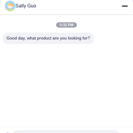
চেয়ে নেগেটিভ ইলেক্ট্রোডের শীট কেন বেশি থাকে?
Sally Guo
5:32 PM
loading...
Good day, what product are you looking for?
সব
পোর্টেবল এনার্জি স্টোরেজ 
লিথিয়াম আয়ন নলাকার ব্যাটারি
সিস্টেম
3.2 ভি লিফিপো 4 ব্যাটারি
লি-এমএন ব্যাটারি
পলিমার লিথিয়াম আয়ন ব্যাটারি
LiSOCl2 ব্যাটারি
12 ভি লিফিপো 4 ব্যাটারি 
সৌর শক্তি স্টোরেজ সিস্টেম
প্যাক