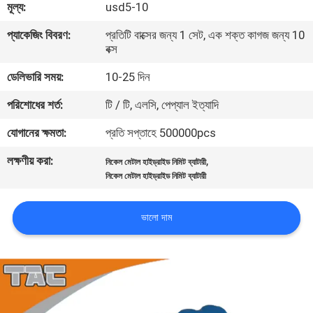
মূল্য:
usd5-10
মান
প্যাকেজিং বিবরণ:
প্রতিটি বাক্সের জন্য 1 সেট, এক শক্ত কাগজ জন্য 10
বক্স
নিয়ন্ত্রণ
ডেলিভারি সময়:
10-25 দিন
যোগাযোগ
পরিশোধের শর্ত:
টি / টি, এলসি, পেপ্যাল ​​ইত্যাদি
করুন
যোগানের ক্ষমতা:
প্রতি সপ্তাহে 500000pcs
লক্ষণীয় করা:
,
নিকেল মেটাল হাইড্রাইড নিমিট ব্যাটারী
খবর
নিকেল মেটাল হাইড্রাইড নিমিট ব্যাটারী
মামলা
ভালো দাম
উদ্ধৃতির
জন্য