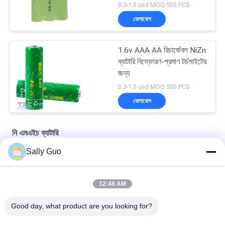
0.3-1.0 usd MOQ:500 PCS
যোগাযোগ
1.6v AAA AA রিচার্জেবল NiZn
ব্যাটারি বিস্ফোরণ-প্রমাণ টর্চলাইটের
জন্য
0.3-1.0 usd MOQ:500 PCS
যোগাযোগ
নি এমএইচ ব্যাটারি
Sally Guo
1.2v - 1.25 ভি 1050MAH LED হাল্কা চক্র লাইফ জন্য নি MH ব্যাটারি
6V নিম বোতাম সেল 250H নিকেল মেটাল হাইড্রাইড রিচার্জযোগ্য ব্যাটারি
12:48 AM
12V এএ 1700mAh উচ্চ তাপমাত্রা নিকেল মেটাল হাইড্রাইড রিচার্জেবল ব্যাটারি
Good day, what product are you looking for?
সব