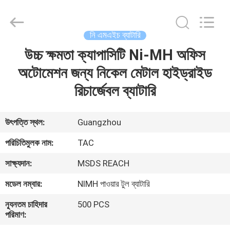
Zhou
Sunland
New
Energy
Technology
নি এমএইচ ব্যাটারি
Co.,
Ltd..
All
উচ্চ ক্ষমতা ক্যাপাসিটি Ni-MH অফিস
বাড়ি
Rights
Reserved.
অটোমেশন জন্য নিকেল মেটাল হাইড্রাইড
পণ্য
রিচার্জেবল ব্যাটারি
ভিডিও
উৎপত্তি স্থল:
Guangzhou
পরিচিতিমুলক নাম:
TAC
আমাদের
সাক্ষ্যদান:
MSDS REACH
সম্পর্কে
মডেল নম্বার:
NIMH পাওয়ার টুল ব্যাটারি
কারখানা
ন্যূনতম চাহিদার
500 PCS
পরিমাণ:
ভ্রমণ