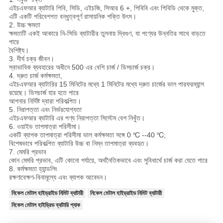
এইচএফআর ব্যাটারি পিবি, সিডি, এইচজি, সিআর 6 +, পিবিবি এবং পিবিডি থেকে মুক্ত,
এটি একটি পরিবেশগত বন্ধুত্বপূর্ণ রাসায়নিক শক্তি উৎস।
2. উচ্চ ক্ষমতা
ক্ষমতাটি একই আকারে নি-সিডি ব্যাটারীর তুলনায় দ্বিগুণ, যা পণ্যের উন্নতির সাথে বাড়তে
পারে
বৈশিষ্ট্য।
3. দীর্ঘ চক্র জীবন।
স্বাভাবিক ব্যবহারের অধীনে 500 এর বেশি চার্জ / ডিসচার্জ চক্র।
4. দ্রুত চার্জ কর্মক্ষমতা,
এইচএফআর ব্যাটারির 15 মিনিটের মধ্যে 1 মিনিটের মধ্যে দ্রুত চার্জের ভাল পারফরম্যান্স
রয়েছে। ডিসচার্জ হার হতে পারে
আপনার নির্দিষ্ট দ্বারা পরিকল্পিত।
5. নিরাপত্তা এবং নির্ভরযোগ্যতা
এইচএফআর ব্যাটারি এর পণ্য নিরাপত্তা সিস্টেম বেশ নিখুঁত।
6. ওয়াইড তাপমাত্রা পরিসীমা।
একটি ব্যাপক তাপমাত্রা পরিসীমা ভাল কর্মক্ষমতা সঙ্গে 0 ℃ --40 ℃;
বিশেষভাবে পরিকল্পিত ব্যাটারি উচ্চ বা নিম্ন তাপমাত্রা ব্যবহৃত।
7. মেমরি প্রভাব
কোন মেমরি প্রভাব, এটি কোনো পর্যায়ে, অর্থনৈতিকভাবে এবং সুবিধার্থে চার্জ করা যেতে পারে
8. কর্মক্ষমতা হ্যান্ডলিং
রক্ষণাবেক্ষণ-বিনামূল্যে এবং ব্যাপক আবেদন।
নিকেল মেটাল হাইড্রাইড নিমিট ব্যাটারী
নিকেল মেটাল হাইড্রাইড নিমিট ব্যাটারী
নিকেল মেটাল হাইড্রিড ব্যাটারি প্যাক