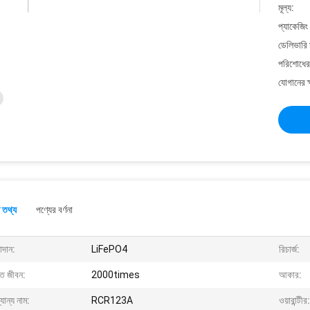
মূল্য:
প্যাকেজিং
ডেলিভারি 
পরিশোধের 
যোগানের ক
 তথ্য
পণ্যের বর্ণনা
াদান:
LiFePO4
রিচার্জ:
্ত জীবন:
2000times
আকার:
যান্য নাম:
RCR123A
ওয়ারান্টীর: