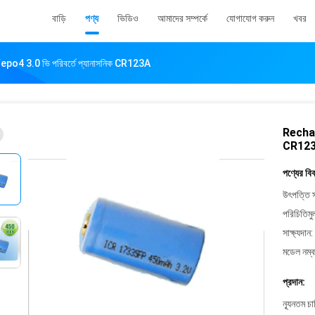
বাড়ি
পণ্য
ভিডিও
আমাদের সম্পর্কে
যোগাযোগ করুন
খবর
po4 3.0 ভি পরিবর্তে প্যানাসনিক CR123A
Recharg
CR12
পণ্যের বি
উৎপত্তি স
পরিচিতিমু
সাক্ষ্যদান:
মডেল নম্ব
প্রদান:
ন্যূনতম চ