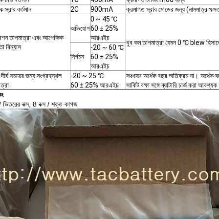
িক স্রাব বর্তমান
2C
900mA
ক্রমাগত স্রাব মোডের জন্য (নামমাত্র ক্ষম
0 ~ 45 ℃
অভিযোগ
60 ± 25%
শন তাপমাত্রা এবং আপেক্ষিক
আরএইচ
খুব কম তাপমাত্রা যেমন 0 ℃ blew হিসাবে,
তা বিন্যাস
-20 ~ 60 ℃
নির্গমন
60 ± 25%
আরএইচ
দীর্ঘ সময়ের জন্য সংগ্রহস্থল
-20 ~ 25 ℃
সঞ্চয়ের অর্ধেক বছর অতিক্রম না।
অর্ধেক 
ত্রা
60 ± 25% আরএইচ
সার্কিট রক্ষা সঙ্গে ব্যাটারি চার্জ করা আবশ্য
িং
ভিতরের বক্স, 8 বক্স / শক্ত কাগজ