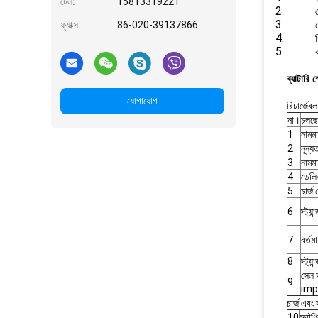
টেল:
15813319221
ফ্যাক্স:
86-020-39137866
ব্যাটারি 
যোগাযোগ
রিচার্জে
না।
চলছে
1
নামমা
2
নূন্য
3
নামমা
4
ডেলি
5
চার্জ
6
স্ট্যা
7
বর্তমা
8
স্ট্যা
সেল 
9
imp
চার্জ এবং 
10
সর্বাধ