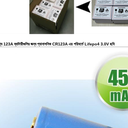
গ্য 123A ব্যাটারীগুলির
জন্য
প্যানাসনিক CR123A এর পরিবর্তে Lifepo4 3.0V ছবি