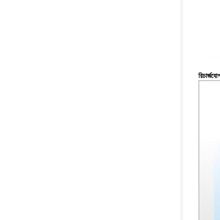
রিচার্জযো