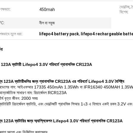
ভোল্টেজ, 
ণক্ষমতা:
450mah
বিশেষ:
VC:
নীল বা সবুজ
েষভাবে তুলে ধরা:
lifepo4 battery pack
,
lifepo4 rechargeable batt
ণনা
েবল 123A ব্যাটারী Lifepo4 3.0V পরিবর্তে প্যানাসনিক CR123A
োগ্য 123A ব্যাটারীগুলির জন্য প্যানাসনিক CR123A এর পরিবর্তে Lifepo4 3.0V বৈশিষ্ট্য
মডেলের নাম: আইএফআর 17335 450mAh 1.35Wh বা IFR16340 450MAH 1.35
আন্তর্জাতিক সাধারণ নাম: রিচার্জেবল RCR123A
দীর্ঘ বৃত্ত জীবন: 2000 সময়
ব্যাটারিটি রিচার্জেবল ব্যাটারি, এবং ভোল্টেজটি প্রাথমিক সিআর 1২3 এ হিসাবে একই রকম 3.2V এব
োগ্য 123A ব্যাটারির জন্য অ্যাপ্লিকেশন Lifepo4 3.0V পরিবর্তে প্যানাসনিক CR123A
ফ্ল্যাশ আলো এবং ডিজিটাল ক্যামেরার