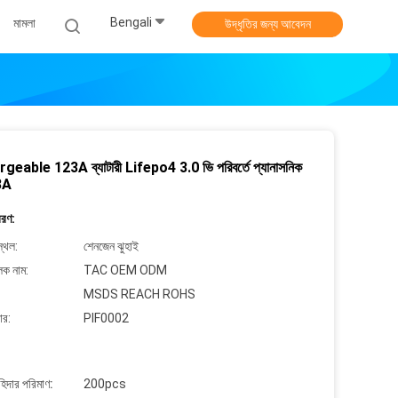
Bengali
মামলা
উদ্ধৃতির জন্য আবেদন
eable 123A ব্যাটারী Lifepo4 3.0 ভি পরিবর্তে প্যানাসনিক
3A
বরণ:
্থল:
শেনজেন ঝুহাই
লক নাম:
TAC OEM ODM
MSDS REACH ROHS
ার:
PIF0002
াহিদার পরিমাণ:
200pcs