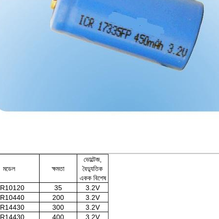
ভোল্টেজ,
মডেল
ক্ষমতা
বৈদ্যুতিক
একক বিশেষ
FR10120
35
3.2V
FR10440
200
3.2V
FR14430
300
3.2V
FR14430
400
3.2V