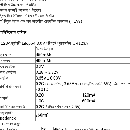
পোর্টেবল উচ্চ ক্ষমতা ডিভাইস
স্টেশন ব্যাটারি ব্যাকআপ সিস্টেম
গ্রিড স্থিতিশীলতা শক্তি স্টোরেজ সিস্টেম
বাণিজ্যিক ট্রাক এবং বাস হাইব্রীড বৈদ্যুতিক যানবাহন (HEVs)
স্পেসিফিকেশন তালিকা
বল 123A ব্যাটারী Lifepo4 3.0V পরিবর্তে প্যানাসনিক CR123A
বিশেষ উল্লেখ
ত্র ক্ষমতা
450mAh
তম ক্ষমতা
400mAh
ত্র ভোল্টেজ
3.2V
ভারি ভোল্টেজ
3.28 ~ 3.32V
 ভোল্টেজ
3.65V ± 0.03V
0.2C ধ্রুবক বর্তমান, 3.65V ধ্রুবক ভোল্টেজ চার্জ 3.65V, বর্তমান পতন পর্
ন্ডার্ড চার্জিং পদ্ধতি
≤0.01C
0.2C
120mA
ন চার্জ
1.0C
600mA
ন্ডার্ড ডিসচার্জ পদ্ধতি
0.2C নিয়মিত বর্তমান স্রাব 2.5V,
অভ্যন্তরীণ
≤60mΩ
pedance
স্রাব পারফরম্যান্স
িক চার্জ বর্তমান
1C
450mA
ক্রমাগত চার্জিং mod জন্য