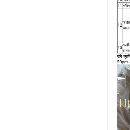
11
সর্বাধ
অপারে
12
আর্দ্র
একটি 
13
তাপমা
ছবি প্যাক
50pcs / 