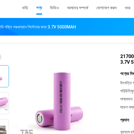
বাড়ি
পণ্য
ভিডিও
আমাদের সম্পর্কে
যোগাযোগ করুন
খবর
টারি শক্তি সঞ্চয়স্থান সিস্টেমের জন্য 3.7V 5000MAH
21700 লি
3.7V 
পণ্যের বি
উৎপত্তি স
পরিচিতিমু
সাক্ষ্যদান:
মডেল নম্ব
প্রদান:
ন্যূনতম চ