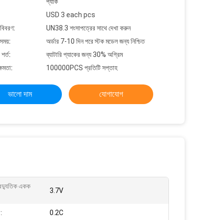
প্যাক
USD 3 each pcs
 বিবরণ:
UN38.3 শংসাপত্রের সাথে দেখা করুন
সময়:
অর্ডার 7-10 দিন পরে স্টক মডেল জন্য নিশ্চিত
শর্ত:
ব্যাটারি প্যাকের জন্য 30% অগ্রিম
্ষমতা:
100000PCS প্রতিটি সপ্তাহ
ভালো দাম
যোগাযোগ
বৈদ্যুতিক একক
3.7V
র:
0.2C