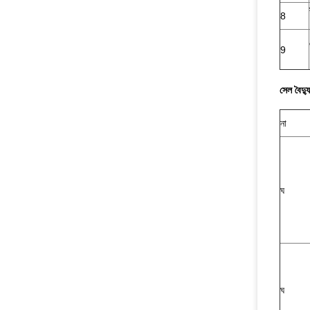
8
9
সেল বৈদ্য
না
ঘ
ঘ