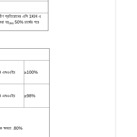
রীণ প্রতিরোধের এসি 1KH এ
রা হয়
50% চার্জের পরে
জেড
0 এমএএইচ
≥100%
0 এমএএইচ
≥98%
িক ক্ষমতা .80%