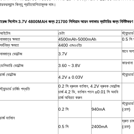
ারফরম্যান্স কিন্তু প্রতিযোগিতামূলক দাম।
টোরেজ সিস্টেম 3.7V 4800MAH জন্য 21700 লিথিয়াম আয়ন নলাকার ব্যাটারির জন্য নির্দিষ্টকরণ
আইটেম
ডেটা
স্ট্যান্ডার্ড
নামমাত্র ক্ষমতা
4500mAh-5000mAh
0.5 সি স্ট
সর্বনিম্ন ক্ষমতা
4400 এমএএইচ
মানে অপ
নামমাত্র ভোল্টেজ
3.7V
কারখানা
ডেলিভারি ভোল্টেজ
3.60 ~ 3.8V
চার্জ ভোল্টেজ
স্ট্যান্ডা
4.2V ± 0.03V
0.2 সি ধ্রুবক বর্তমান, 4.2V ধ্রুবক ভোল্টেজ
স্ট্যান্ডার্ড চার্জিং পদ্ধতি
চার্জ 4.2 ভি, বর্তমান পতন ≤0.01 সি অবধি
চার্জ অবিরত করুন
স্ট্যান্ডার
0.2 সি
940mA
(রেফ)
চার্জ বর্তমান
দ্রুত চার
0.5 সি
2400mA
(রেফ)