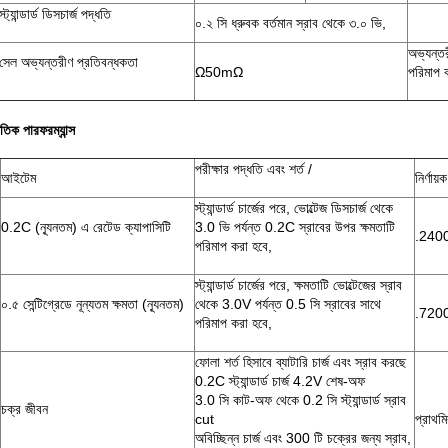
স্ট্যান্ডার্ড ডিসচার্জ পদ্ধতি
০.২ সি ধ্রুবক বর্তমান স্রাব থেকে ৩.০ ভি,
অভ্যন্ত
সেল অভ্যন্তরীণ প্রতিবন্ধকতা
Ω50mΩ
পরিমাপ ক
ুতিক পারফরম্যান্স
পরীক্ষার পদ্ধতি এবং শর্ত /
আইটেম
নির্ণায়ক
স্ট্যান্ডার্ড চার্জের পরে, ভোল্টেজ ডিসচার্জ থেকে
0.2C (ন্যূনতম) এ রেটেড ক্যাপাসিটি
3.0 ভি পর্যন্ত 0.2C স্রাবের উপর ক্ষমতাটি
.240
পরিমাপ করা হবে,
স্ট্যান্ডার্ড চার্জের পরে, ক্ষমতাটি ভোল্টেজের স্রাব
০.৫ সেন্টিগ্রেডে নূন্যতম ক্ষমতা (ন্যূনতম)
থেকে 3.0V পর্যন্ত 0.5 সি স্রাবের সাথে
.720
পরিমাপ করা হবে,
ফোলা শর্ত হিসাবে ব্যাটারি চার্জ এবং স্রাব করছে
0.2C স্ট্যান্ডার্ড চার্জ 4.2V শেষ-অফ
3.0 সি কাট-অফ থেকে 0.2 সি স্ট্যান্ডার্ড স্রাব
চক্র জীবন
cut
প্রাথম
অবিচ্ছিন্ন চার্জ এবং 300 টি চক্রের জন্য স্রাব,