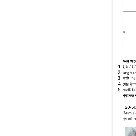
ঘ
জন্য আব
ইভি / ই-
এজেন্সি 
ঘরটি পাও
সৌর উত্পা
সেলটি বি
প্যাকেজ ব
20-50 প
ডিসপ্লে 
প্যাকটি 