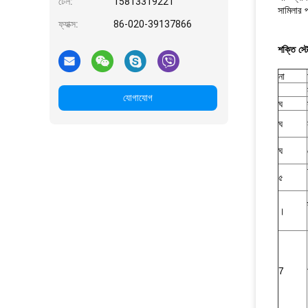
টেল:
15813319221
সামিলার প
ফ্যাক্স:
86-020-39137866
শক্তি স্
না
যোগাযোগ
ঘ
ঘ
ঘ
৫
।
7