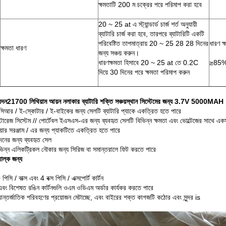
ক্ষমতাটি 200 ম চক্রের পরে পরিমাপ করা হবে
20 ~ 25 at এ স্ট্যান্ডার্ড চার্জ শর্ত অনুযায়ী
ব্যাটারি চার্জ করা হবে, তারপরে ব্যাটারিটি একটি
পরিবেষ্টিত তাপমাত্রায় 20 ~ 25 28 28 দিনের
ধারণ ক্
ক্ষমতা ধারণ
জন্য সঞ্চয় করুন।
ধারণক্ষমতা হিসাবে 20 ~ 25 at তে 0.2C
≥85
দিয়ে 30 দিনের পরে ক্ষমতা পরিমাপ করুন
েদন
21700 লিথিয়াম আয়ন নলাকার ব্যাটারি শক্তি সঞ্চয়স্থান সিস্টেমের জন্য 3.7V 5000MAH
সিআর / ই-স্কোটার / ই-বাইকের জন্য সেলটি ব্যাটারি প্যাকে একত্রিত হতে পারে
স্টোরেজ সিস্টেম // পোর্টেবল ইএসএস-এর জন্য ব্যবহৃত সেলটি বিভিন্ন ক্ষমতা এবং ভোল্টেজের সাথে এ
য়ার সরঞ্জাম / এর জন্য প্যাকটিতে একত্রিত হতে পারে
দনের জন্য ব্যবহৃত সেল
ভিন্ন এলিকট্রিকল নৌকার জন্য সিরিজ বা সমান্তরালে ফিট করতে পারে
াল্ক জন্য
িসি / বাক্স এবং 4 বক্স পিসি / এক্সপোর্ট কার্টন
এবং বিশেষত রঙিন কার্টনগুলি ওএম ওডিএম অর্ডার কার্যকর করতে পারে
আন্তর্জাতিক পরিবহণের প্রয়োজন মেটাচ্ছে, এবং বাইরের শক্ত কাগজটি কঠোর এবং সুন্দর is