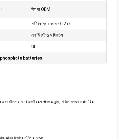
ঙ:
নীল বা OEM
সর্বাধিক স্রাব বর্তমান 0.2 সি
এনার্জি স্টোরেজ সিস্টেম
UL
n phosphate batteries
রে এবং টেসলার সাথে একইরকম পারফরম্যান্স, শক্তি ঘনত্ব স্বাভাবিক
াম-আয়ন হিসাবে সমিলার মডেল।