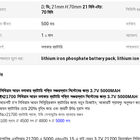
D;
ডি;
21mm H:70mm
21 মিমি এইচ:
়তন:
পিভিসি র
70 মিমি
্ত জীবন:
500 বার
বর্তমান:
া:
1 ২ মাস
আবেদন:
্শ:
নলাকার ব্যাটারি
সাক্ষ্যদান:
েষভাবে তুলে ধরা:
lithium iron phosphate battery pack
,
lithium io
ণনা
থিয়াম আয়ন নলাকার ব্যাটারি শক্তি সঞ্চয়স্থান সিস্টেমের জন্য 3.7V 5000MAH
ট্য
21700 লিথিয়াম আয়ন নলাকার ব্যাটারি শক্তি সঞ্চয়স্থান সিস্টেমের জন্য 3.7V 5000MAH
েলটি হ'ল লিথিয়াম আয়ন সিলিন্ড্রিকাল ব্যাটারির জন্য নতুন ডিজাইন, আকারটি স্যামসুং অনুসরণ ক
আয়ন ব্যাটারির চেয়ে 20% বৃদ্ধি করে এবং ব্যয়টি 9% হ্রাস পায়
Ncr21700 ব্যাটারি প্যাক, ইভি সেগমেন্টের জন্য ব্যবহার করুন
00 ম্যাহ // 4500 মম // 4800 ম //
5000 মাহ
ানাসোনিক এনসিআর 21700 এ 5000 এমএএইচ 15 এ হাই ড্রেন 3.7V 21700 রিচার্জেবল লিথিয়