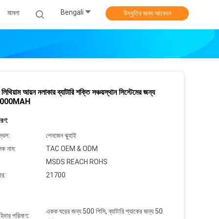
Bengali
মামলা
উদ্ধৃতির জন্য আবেদন
থিয়াম আয়ন নলাকার ব্যাটারি শক্তি সঞ্চয়স্থান সিস্টেমের জন্য
5000MAH
বরণ:
্থল:
শেনজেন ঝুহাই
লক নাম:
TAC OEM & ODM
MSDS REACH ROHS
ার:
21700
একক ঘরের জন্য 500 পিসি, ব্যাটারি প্যাকের জন্য 50
াহিদার পরিমাণ: