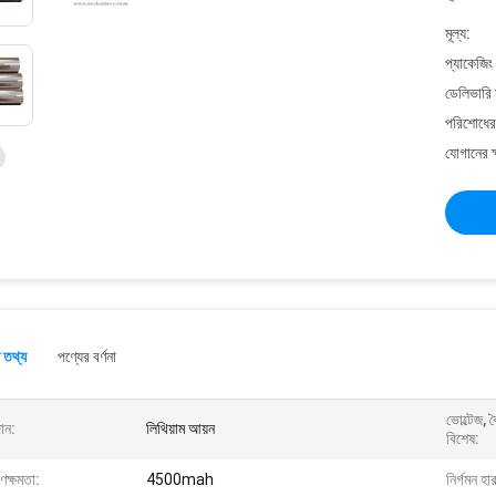
মূল্য:
প্যাকেজিং
ডেলিভারি 
পরিশোধের 
যোগানের ক
 তথ্য
পণ্যের বর্ণনা
ভোল্টেজ, 
ান:
লিথিয়াম আয়ন
বিশেষ:
ণক্ষমতা:
4500mah
নির্গমন হা