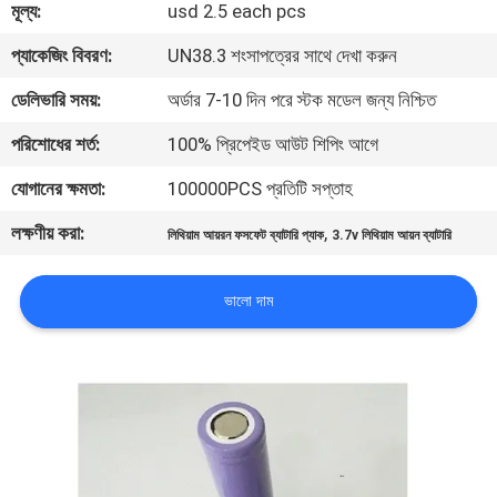
মূল্য:
usd 2.5 each pcs
মান
প্যাকেজিং বিবরণ:
UN38.3 শংসাপত্রের সাথে দেখা করুন
নিয়ন্ত্রণ
ডেলিভারি সময়:
অর্ডার 7-10 দিন পরে স্টক মডেল জন্য নিশ্চিত
পরিশোধের শর্ত:
100% প্রিপেইড আউট শিপিং আগে
যোগাযোগ
যোগানের ক্ষমতা:
100000PCS প্রতিটি সপ্তাহ
করুন
লক্ষণীয় করা:
,
লিথিয়াম আয়রন ফসফেট ব্যাটারি প্যাক
3.7v লিথিয়াম আয়ন ব্যাটারি
খবর
ভালো দাম
মামলা
উদ্ধৃতির
জন্য