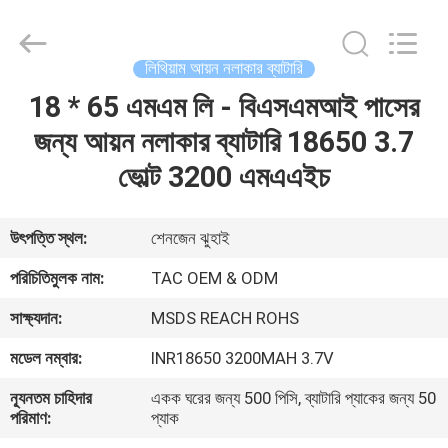
Zhou
Sunland
New
Energy
Technology
লিথিয়াম আয়ন নলাকার ব্যাটারি
Co.,
Ltd..
All
18 * 65 এমএম লি - বিএসএমআই পাসের
বাড়ি
Rights
Reserved.
জন্য আয়ন নলাকার ব্যাটারি 18650 3.7
পণ্য
ভোল্ট 3200 এমএএইচ
ভিডিও
উৎপত্তি স্থল:
শেনজেন ঝুহাই
পরিচিতিমুলক নাম:
TAC OEM & ODM
আমাদের
সাক্ষ্যদান:
MSDS REACH ROHS
সম্পর্কে
মডেল নম্বার:
INR18650 3200MAH 3.7V
কারখানা
ন্যূনতম চাহিদার
একক ঘরের জন্য 500 পিসি, ব্যাটারি প্যাকের জন্য 50
পরিমাণ:
প্যাক
ভ্রমণ