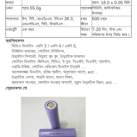
ক্ষমতা
ব্যাস: 18.0 ± 0.05 মিমি
ওজন
প্রায়.55.0g
প্যাকেজ
পিভিসি, কাস্টমাইজড
উপলব্ধ
শংসাপত্র
উল, সিই, রোএইচএস, ইউএন 38.3,
চক্র
500 চক্র
এমএসডিএস, সিবি, বিআইএস ...
জীবন
ওয়ারেন্টি
এক বছর
বিতরণ
7-20 দিন, স্টক এবং
সময়
পরিমাণের উপর নির্ভর করে।
অ্যাপ্লিকেশন
ভিডিও ডিভাইস: এমপি 3 / এমপি 4 / এমপি 5,
ডিজিটাল ক্যামেরা, পোর্টেবল টেলিভিশন,
বৈদ্যুতিন সিগারেট, বিদ্যুত্ শব্দ শব্দ,
বৈদ্যুতিক যানবাহন
পোর্টেবল ডিভাইস: জিপিএস, পিডিএ, ই-বুক, পিএমপি, পিএসপি, ল্যাপটপ,
ওয়াকি-টকিজ, পোর্টেবল মেডিকেল ডিভাইস ইত্যাদি ...
আলোকসজ্জা ডিভাইস, খনিজ প্রদীপ, অনুসন্ধান আলো, ect ...
বৈদ্যুতিক খেলনা, আরসি মডেল, মডেল বিমান,
ব্যাকআপ পাওয়ার, মোবাইল পাওয়ার সাপ্লাই, হ্যান্ড বৈদ্যুতিক ড্রিল, ect ...
প্রোডাকশন শো