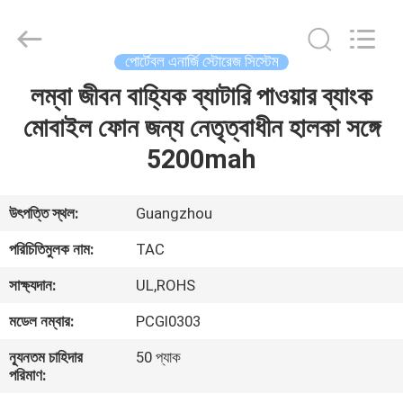
Zhou
Sunland
New
Energy
Technology
পোর্টেবল এনার্জি স্টোরেজ সিস্টেম
Co.,
Ltd..
All
লম্বা জীবন বাহ্যিক ব্যাটারি পাওয়ার ব্যাংক
বাড়ি
Rights
Reserved.
মোবাইল ফোন জন্য নেতৃত্বাধীন হালকা সঙ্গে
পণ্য
5200mah
ভিডিও
উৎপত্তি স্থল:
Guangzhou
পরিচিতিমুলক নাম:
TAC
আমাদের
সাক্ষ্যদান:
UL,ROHS
সম্পর্কে
মডেল নম্বার:
PCGI0303
কারখানা
ন্যূনতম চাহিদার
50 প্যাক
পরিমাণ:
ভ্রমণ