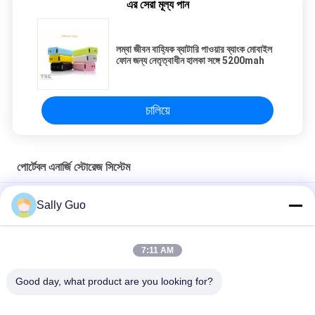
এর সেরা মূল্য পান
লম্বা জীবন বাহ্যিক ব্যাটারি পাওয়ার ব্যাংক মোবাইল
ফোন জন্য নেতৃত্বাধীন হালকা সঙ্গে 5200mah
চালিয়ে
পোর্টেবল এনার্জি স্টোরেজ সিস্টেম
25.6V 81Ah 648000Ah পোর্টেবল সোলার এনার্জি সিস্টেম জেনারেটর পাওয়ার সাপ্লাই
Sally Guo
পাওয়ার ব্যাঙ্ক
আউটডোর পোর্টেবল এনার্জি স্টোরেজ সিস্টেম 2000W 3.7V লিথিয়াম ব্যাটারি
7:11 AM
1500W পোর্টেবল এনার্জি স্টোরেজ সিস্টেম 3.7V 45Ah রিচার্জেবল
Good day, what product are you looking for?
সব