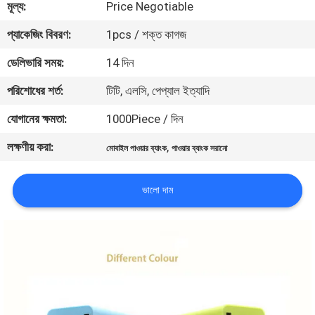
মূল্য:
Price Negotiable
মান
প্যাকেজিং বিবরণ:
1pcs / শক্ত কাগজ
নিয়ন্ত্রণ
ডেলিভারি সময়:
14 দিন
পরিশোধের শর্ত:
টিটি, এলসি, পেপ্যাল ​​ইত্যাদি
যোগাযোগ
যোগানের ক্ষমতা:
1000Piece / দিন
করুন
লক্ষণীয় করা:
,
মোবাইল পাওয়ার ব্যাংক
পাওয়ার ব্যাংক সরানো
খবর
ভালো দাম
মামলা
উদ্ধৃতির
জন্য