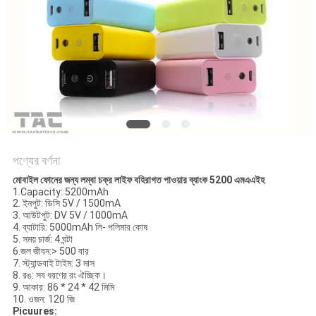
আবেদন
সাইট
ম্যাপ
PRIVACY
POLICY
পণ্যের বর্ণনা
মোবাইল ফোনের জন্য লম্বা চক্র লাইফ বহিরাগত পাওয়ার ব্যাংক 5200 এমএএইহ
1.Capacity: 5200mAh
2. ইনপুট: ডিসি 5V / 1500mA
3. আউটপুট: DV 5V / 1000mA
4. ব্যাটারি: 5000mAh লি- পলিমার কোষ
5. সময় চার্জ: 4 ঘন্টা
6.জল জীবন:> 500 বার
7. স্ট্যান্ডবাই টাইম: 3 মাস
8. রঙ: সব ধরণের রং ঐচ্ছিক।
9. আকার: 86 * 24 * 42 মিমি
10. ওজন: 120 জি
Picuures: