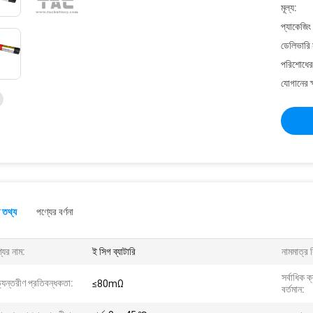
মূল্য:
প্যাকেজিং
ডেলিভারি 
পরিশোধের 
যোগানের ক
 তথ্য
পণ্যের বর্ণনা
যের নাম:
ই সিগ ব্যাটারি
নামমাত্র 
সর্বাধিক 
যন্তরীণ প্রতিবন্ধকতা:
≤80mΩ
বর্তমান: