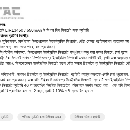
কেশন:
ারেট LIR13450 / 650mAh ই সিগার বিগ সিগারেট জন্য ব্যাটারি
ারের ব্যাটারি বৈশিষ্ট্য:
ুবিধাজনক: চার্জ ছাড়া ডিসপোজেবল ইলেকট্রনিক সিগারেট, ধোঁয়া বোমার প্রতিস্থাপন প্রয়োজন হয় না, ই
়োজন ছাড়া করা যেতে পারে, করা প্রয়োজন।
িতিশীল কর্মক্ষমতা: ডিসপোজাল ইলেক্ট্রনিক সিগারেট সম্পূর্ণরূপে বন্ধ করা নকশা হিসাবে, চার্জ হ্রাস, ধ
লেক্ট্রনিক সিগারেট সমাধান নিষ্পত্তিযোগ্য ইলেক্ট্রনিক সিগারেট এখানে সার্কিট ফল্ট, ফুটো এবং অন্যান্য স
ঁয়া আরও: ডিসপোজেবল ইলেক্ট্রনিক সিগারেট তরল ধোঁয়া ক্ষমতা রিচার্জযোগ্য ইলেক্ট্রনিক সিগারে
ি শক্তিশালী: সাধারণ রিচার্জযোগ্য ইলেক্ট্রনিক সিগারেট, প্রতিটি কার্তুজ কমপক্ষে একটি চার্জ প্রয়োজন
রিচার্জ করা প্রয়োজন।
এবং যদি নিষ্ক্রিয় রিচার্জযোগ্য ইলেক্ট্রনিক সিগারেট, প্রায় 2 মাস ইলেক্ট্রনিক সি
নিক সিগারেট ব্যাটারি 40 বা ততোধিক নিয়মিত সিগারেটের পরিমাণকে সমর্থন করতে পারে।
এবং যদি নিষ্প
ব্যাটারি প্রভাবিত করে না, 2 বছর, ব্যাটারি 10% বেশী প্রভাবিত হবে না
ব্যাটারি
পলিমার ব্যাটারি বনাম লিথিয়াম আয়ন
লিথিয়াম পলিমার ব্যাটারি