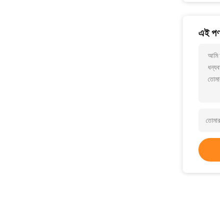
এই পণ্
আমি 
ধন্যব
তোমা