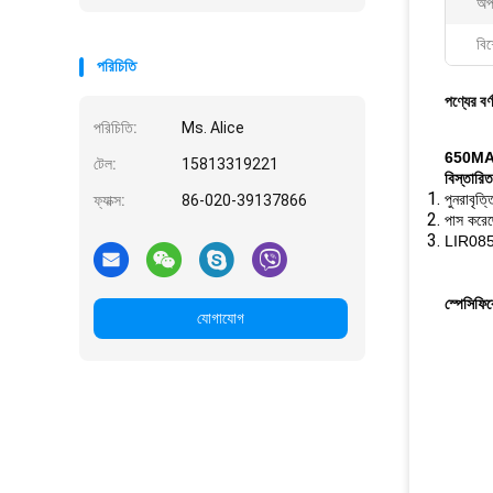
অপ
বিশ
পরিচিতি
পণ্যের বর্
পরিচিতি:
Ms. Alice
650MAH ই
টেল:
15813319221
বিস্তারি
পুনরাবৃত্
ফ্যাক্স:
86-020-39137866
পাস করে
LIR085
স্পেসিফি
যোগাযোগ