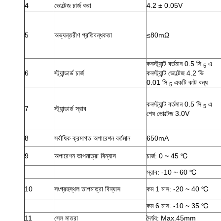
4
ভোল্টেজ চার্জ করা
4.2 ± 0.05V
5
অভ্যন্তরীণ প্রতিবন্ধকতা
≤80mΩ
কনস্ট্যান্ট বর্তমান 0.5 সি
এ
5
6
স্ট্যান্ডার্ড চার্জ
কনস্ট্যান্ট ভোল্টেজ 4.2 ভি
0.01 সি
একটি কাট বন্ধ
5
কনস্ট্যান্ট বর্তমান 0.5 সি
এ
5
7
স্ট্যান্ডার্ড স্রাব
শেষ ভোল্টেজ 3.0V
8
সর্বাধিক ক্রমাগত অপারেশন বর্তমান
650mA
9
অপারেশন তাপমাত্রা বিন্যাস
চার্জ: 0 ~ 45 ℃
স্রাব: -10 ~ 60 ℃
10
সংগ্রহস্থল তাপমাত্রা বিন্যাস
কম 1 মাস: -20 ~ 40 ℃
কম 6 মাস: -10 ~ 35 ℃
11
সেল মাত্রা
দৈর্ঘ্য: Max.45mm