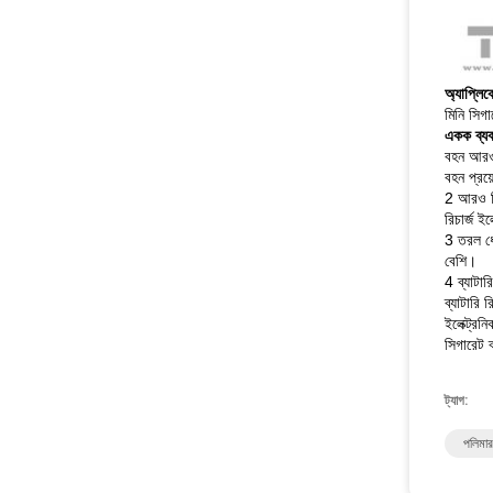
অ্যাপ্লি
মিনি সিগ
একক ব্যবহ
বহন আরও স
বহন প্রয
2 আরও স্থ
রিচার্জ ই
3 তরল ধো
বেশি।
4 ব্যাটার
ব্যাটারি 
ইলেক্ট্র
সিগারেট 
ট্যাগ:
পলিমার 