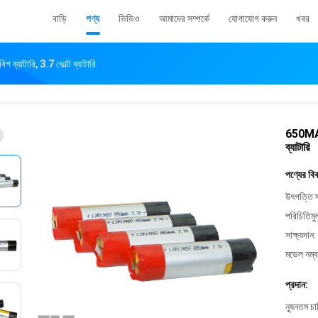
বাড়ি
পণ্য
ভিডিও
আমাদের সম্পর্কে
যোগাযোগ করুন
খবর
ব্যাটারি, 3.7 ভোল্ট ব্যাটারি
650MAH ই
ব্যাটারি
পণ্যের বি
উৎপত্তি স
পরিচিতিমু
সাক্ষ্যদান:
মডেল নম্ব
প্রদান:
ন্যূনতম চ