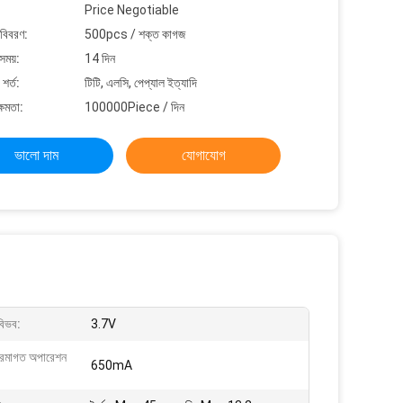
Price Negotiable
 বিবরণ:
500pcs / শক্ত কাগজ
সময়:
14 দিন
শর্ত:
টিটি, এলসি, পেপ্যাল ​​ইত্যাদি
্ষমতা:
100000Piece / দিন
ভালো দাম
যোগাযোগ
বিভব:
3.7V
ক্রমাগত অপারেশন
650mA