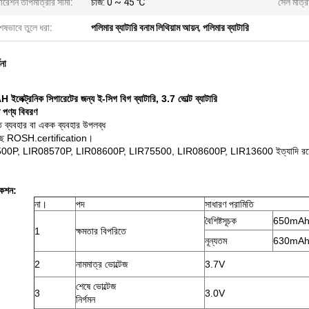
ারেশন তাপমাত্রার সীমা:
চার্জ: 0 ~ 45 ℃
সেল মাত্র
েষভাবে তুলে ধরা:
পলিমার ব্যাটারি বনাম লিথিয়াম আয়ন
,
পলিমার ব্যাটারি
ণনা
লেক্ট্রনিক সিগারেটের জন্য ই-সিগ বিগ ব্যাটারি, 3.7 ভোল্ট ব্যাটারি
ত পণ্য বিবরণ
তি ব্যবহার বা একক ব্যবহার উপলব্ধ
ছে ROSH.certification।
00P, LIR08570P, LIR08600P, LIR75500, LIR08600P, LIR13600 ইত্যাদি রয়
কেশন:
না।
পদ
সাধারণ পরামিতি
বৈশিষ্টসূচক
650mA
1
ক্ষমতার বিপরিতে
নূন্যতম
630mA
2
নামমাত্র ভোল্টেজ
3.7V
শেষে ভোল্টেজ
3
3.0V
নির্গমন