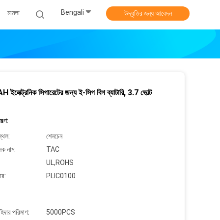
Bengali
মামলা
উদ্ধৃতির জন্য আবেদন
লেক্ট্রনিক সিগারেটের জন্য ই-সিগ বিগ ব্যাটারি, 3.7 ভোল্ট
বরণ:
্থল:
শেনচেন
লক নাম:
TAC
UL,ROHS
ার:
PLIC0100
াহিদার পরিমাণ:
5000PCS