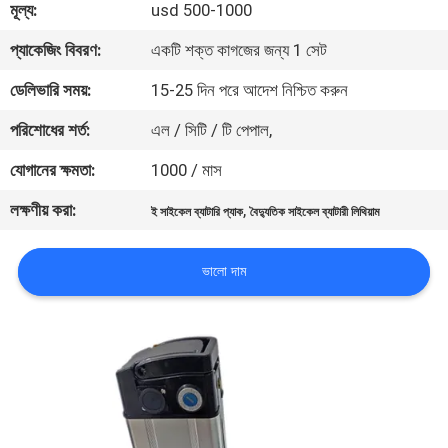
মূল্য:
usd 500-1000
মান
প্যাকেজিং বিবরণ:
একটি শক্ত কাগজের জন্য 1 সেট
নিয়ন্ত্রণ
ডেলিভারি সময়:
15-25 দিন পরে আদেশ নিশ্চিত করুন
পরিশোধের শর্ত:
এল / সিটি / টি পেপাল,
যোগাযোগ
যোগানের ক্ষমতা:
1000 / মাস
করুন
লক্ষণীয় করা:
,
ই সাইকেল ব্যাটারি প্যাক
বৈদ্যুতিক সাইকেল ব্যাটারী লিথিয়াম
খবর
ভালো দাম
মামলা
উদ্ধৃতির
জন্য