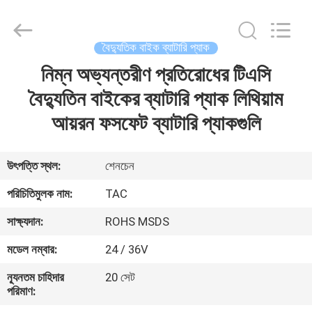
Zhou
Sunland
New
Energy
Technology
বৈদ্যুতিক বাইক ব্যাটারি প্যাক
Co.,
Ltd..
All
নিম্ন অভ্যন্তরীণ প্রতিরোধের টিএসি
বাড়ি
Rights
Reserved.
বৈদ্যুতিন বাইকের ব্যাটারি প্যাক লিথিয়াম
পণ্য
আয়রন ফসফেট ব্যাটারি প্যাকগুলি
ভিডিও
উৎপত্তি স্থল:
শেনচেন
পরিচিতিমুলক নাম:
TAC
আমাদের
সাক্ষ্যদান:
ROHS MSDS
সম্পর্কে
মডেল নম্বার:
24 / 36V
কারখানা
ন্যূনতম চাহিদার
20 সেট
পরিমাণ:
ভ্রমণ