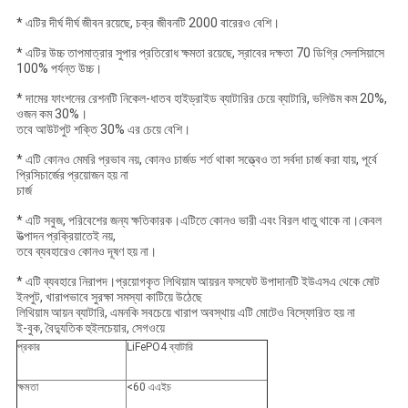
* এটির দীর্ঘ দীর্ঘ জীবন রয়েছে, চক্র জীবনটি 2000 বারেরও বেশি।
* এটির উচ্চ তাপমাত্রার সুপার প্রতিরোধ ক্ষমতা রয়েছে, স্রাবের দক্ষতা 70 ডিগ্রি সেলসিয়াসে
100% পর্যন্ত উচ্চ।
* দামের ফাংশনের রেশনটি নিকেল-ধাতব হাইড্রাইড ব্যাটারির চেয়ে ব্যাটারি, ভলিউম কম 20%,
ওজন কম 30%।
তবে আউটপুট শক্তি 30% এর চেয়ে বেশি।
* এটি কোনও মেমরি প্রভাব নয়, কোনও চার্জড শর্ত থাকা সত্ত্বেও তা সর্বদা চার্জ করা যায়, পূর্বে
প্রিসিচার্জের প্রয়োজন হয় না
চার্জ
* এটি সবুজ, পরিবেশের জন্য ক্ষতিকারক।এটিতে কোনও ভারী এবং বিরল ধাতু থাকে না।কেবল
উত্পাদন প্রক্রিয়াতেই নয়,
তবে ব্যবহারেও কোনও দূষণ হয় না।
* এটি ব্যবহারে নিরাপদ।প্রয়োগকৃত লিথিয়াম আয়রন ফসফেট উপাদানটি ইউএসএ থেকে মোট
ইনপুট, খারাপভাবে সুরক্ষা সমস্যা কাটিয়ে উঠেছে
লিথিয়াম আয়ন ব্যাটারি, এমনকি সবচেয়ে খারাপ অবস্থায় এটি মোটেও বিস্ফোরিত হয় না
ই-বুক, বৈদ্যুতিক হুইলচেয়ার, সেগওয়ে
প্রকার
LiFePO4 ব্যাটারি
ক্ষমতা
<60 এএইচ