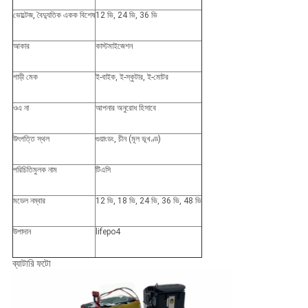
ভোল্টেজ, বৈদ্যুতিক একক বিশেষ
12 ভি, 24 ভি, 36 ভি
আকার
কাস্টমাইজেশন
গাড়ী মেক
ই-বাইক, ই-স্কুটার, ই-মোটর
ওএ না
আপনার অনুরোধ হিসাবে
উৎপত্তি স্থল
গুয়াংডং, চীন (মূল ভূখণ্ড)
পরিচিতিমুলক নাম
টিএসি
মডেল নম্বার
12 ভি, 18 ভি, 24 ভি, 36 ভি, 48 ভি
উপাদান
lifepo4
ব্যাটারি ফটো