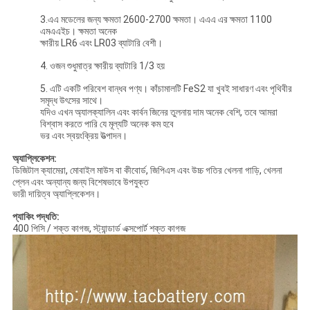
3.এএ মডেলের জন্য ক্ষমতা 2600-2700 ক্ষমতা। এএএ এর ক্ষমতা 1100
এমএএইচ। ক্ষমতা অনেক
ক্ষারীয় LR6 এবং LR03 ব্যাটারি বেশী।
4. ওজন শুধুমাত্র ক্ষারীয় ব্যাটারি 1/3 হয়
5. এটি একটি পরিবেশ বান্ধব পণ্য। কাঁচামালটি FeS2 যা খুবই সাধারণ এবং পৃথিবীর
সমৃদ্ধ উৎসের সাথে।
যদিও এখন অ্যালক্যালিন এবং কার্বন জিনের তুলনায় দাম অনেক বেশি, তবে আমরা
বিশ্বাস করতে পারি যে মূল্যটি অনেক কম হবে
ভর এবং স্বয়ংক্রিয় উত্পাদন।
অ্যাপ্লিকেশন:
ডিজিটাল ক্যামেরা, মোবাইল মাউস বা কীবোর্ড, জিপিএস এবং উচ্চ গতির খেলনা গাড়ি, খেলনা
প্লেন এবং অন্যান্য জন্য বিশেষভাবে উপযুক্ত
ভারী দায়িত্ব অ্যাপ্লিকেশন।
প্যাকিং পদ্ধতি:
400 পিসি / শক্ত কাগজ, স্ট্যান্ডার্ড এক্সপোর্ট শক্ত কাগজ