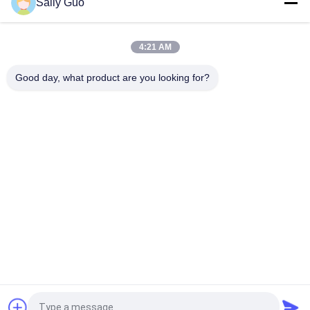
Sally Guo
ব্যাটারি
প্রাথমিক লিথিয়াম আয়রন ব্যাটারি LiFeS2 1.5V AAA / L92 উচ্চ হার 1100 mAh
4:21 AM
ক্যামেরা জন্য 1.5V LiFeS2 এএ 2700mAh প্রাথমিক লিথিয়াম আয়রন ব্যাটারি
Good day, what product are you looking for?
সব
পোর্টেবল এনার্জি স্টোরেজ 
লিথিয়াম আয়ন নলাকার ব্যাটারি
সিস্টেম
3.2 ভি লিফিপো 4 ব্যাটারি
লি-এমএন ব্যাটারি
পলিমার লিথিয়াম আয়ন ব্যাটারি
LiSOCl2 ব্যাটারি
12 ভি লিফিপো 4 ব্যাটারি 
সৌর শক্তি স্টোরেজ সিস্টেম
প্যাক