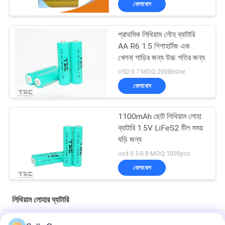
যোগাযোগ
প্রাথমিক লিথিয়াম লৌহ ব্যাটারি
AA R6 1.5 গিগাহার্টজ এবং
খেলনা গাড়ির জন্য উচ্চ গতির জন্য
USD 0.7 MOQ:200Blister
যোগাযোগ
1100mAh ছোট লিথিয়াম লোহা
ব্যাটারি 1.5V LiFeS2 টিল সময়
ঘড়ি জন্য
usd 0.5-0.8 MOQ:1000pcs
যোগাযোগ
লিথিয়াম লোহার ব্যাটারি
LiFeS2 1.5V AA / L92 2700 mAh উচ্চ হার সঙ্গে প্রাথমিক লিথিয়াম আয়রন