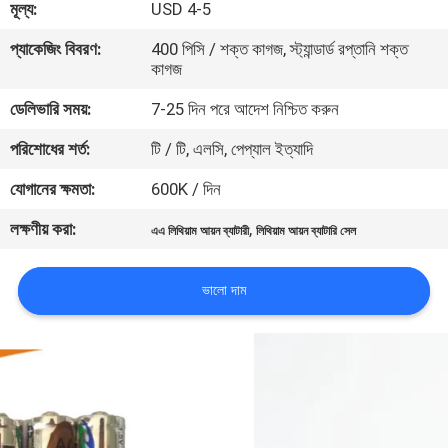
মূল্য:
USD 4-5
মান
প্যাকেজিং বিবরণ:
400 পিসি / শক্ত কাগজ, স্ট্যান্ডার্ড রপ্তানি শক্ত
কাগজ
নিয়ন্ত্রণ
ডেলিভারি সময়:
7-25 দিন পরে আদেশ নিশ্চিত করুন
যোগাযোগ
পরিশোধের শর্ত:
টি / টি, এলসি, পেপ্যাল ​​ইত্যাদি
করুন
যোগানের ক্ষমতা:
600K / দিন
লক্ষণীয় করা:
,
এএ লিথিয়াম আয়ন ব্যাটারী
লিথিয়াম আয়ন ব্যাটারি সেল
খবর
ভালো দাম
মামলা
উদ্ধৃতির
জন্য