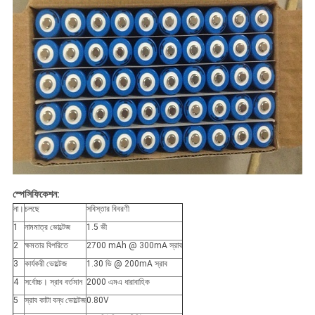
স্পেসিফিকেশন:
না।
চলছে
সবিস্তার বিবরণী
1
নামমাত্র ভোল্টেজ
1.5 ভী
2
ক্ষমতার বিপরিতে
2700 mAh @ 300mA স্রাব
3
কার্যকরী ভোল্টেজ
1.30 ভি @ 200mA স্রাব
4
সর্বোচ্চ। স্রাব বর্তমান
2000 এমএ ধারাবাহিক
5
স্রাব কাটা বন্ধ ভোল্টেজ
0.80V