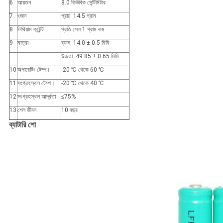
6
আয়তন
8.0 কিউবিক সেন্টিমিটার
7
ওজন
প্রায়. 14.5 গ্রাম
8
লিথিয়াম কন্টেন্ট
প্রতি সেল 1 গ্রাম কম
9
মাত্রা
ব্যাস: 14.0 ± 0.5 মিমি
উচ্চতা: 49.85 ± 0.65 মিমি
10
অপারেটিং টেম্প।
-20 ℃ থেকে 60 ℃
11
সংগ্রহস্থল টেম্প।
-20 ℃ থেকে 40 ℃
12
সংগ্রহস্থল আর্দ্রতা
≤75%
13
শেল জীবন
10 বছর
ব্যাটারি শো