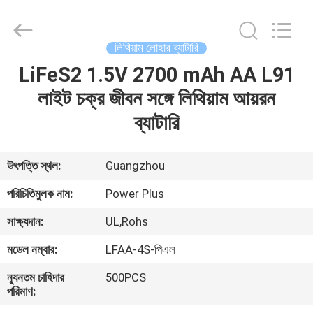
Zhou
Sunland
New
Energy
Technology
লিথিয়াম লোহার ব্যাটারি
Co.,
Ltd..
All
LiFeS2 1.5V 2700 mAh AA L91
বাড়ি
Rights
Reserved.
লাইট চক্র জীবন সঙ্গে লিথিয়াম আয়রন
পণ্য
ব্যাটারি
ভিডিও
উৎপত্তি স্থল:
Guangzhou
পরিচিতিমুলক নাম:
Power Plus
আমাদের
সাক্ষ্যদান:
UL,Rohs
সম্পর্কে
মডেল নম্বার:
LFAA-4S-পিএল
কারখানা
ন্যূনতম চাহিদার
500PCS
পরিমাণ:
ভ্রমণ