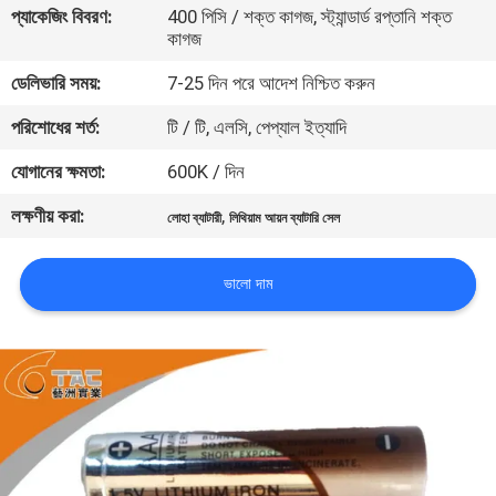
প্যাকেজিং বিবরণ:
400 পিসি / শক্ত কাগজ, স্ট্যান্ডার্ড রপ্তানি শক্ত
কাগজ
মান
ডেলিভারি সময়:
7-25 দিন পরে আদেশ নিশ্চিত করুন
নিয়ন্ত্রণ
পরিশোধের শর্ত:
টি / টি, এলসি, পেপ্যাল ​​ইত্যাদি
যোগাযোগ
যোগানের ক্ষমতা:
600K / দিন
করুন
লক্ষণীয় করা:
,
লোহা ব্যাটারী
লিথিয়াম আয়ন ব্যাটারি সেল
খবর
ভালো দাম
মামলা
উদ্ধৃতির
জন্য