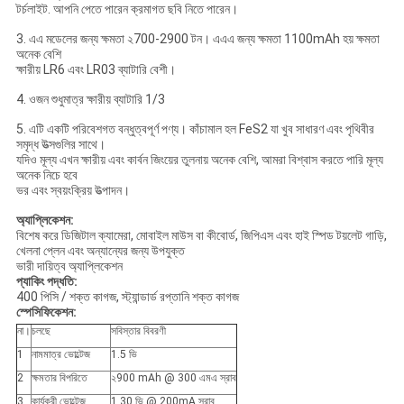
টর্চলাইট. আপনি পেতে পারেন ক্রমাগত ছবি নিতে পারেন।
3. এএ মডেলের জন্য ক্ষমতা ২700-2900 টন। এএএ জন্য ক্ষমতা 1100mAh হয় ক্ষমতা
অনেক বেশি
ক্ষারীয় LR6 এবং LR03 ব্যাটারি বেশী।
4. ওজন শুধুমাত্র ক্ষারীয় ব্যাটারি 1/3
5. এটি একটি পরিবেশগত বন্ধুত্বপূর্ণ পণ্য। কাঁচামাল হল FeS2 যা খুব সাধারণ এবং পৃথিবীর
সমৃদ্ধ উত্সগুলির সাথে।
যদিও মূল্য এখন ক্ষারীয় এবং কার্বন জিংয়ের তুলনায় অনেক বেশি, আমরা বিশ্বাস করতে পারি মূল্য
অনেক নিচে হবে
ভর এবং স্বয়ংক্রিয় উত্পাদন।
অ্যাপ্লিকেশন:
বিশেষ করে ডিজিটাল ক্যামেরা, মোবাইল মাউস বা কীবোর্ড, জিপিএস এবং হাই স্পিড টয়লেট গাড়ি,
খেলনা প্লেন এবং অন্যান্যের জন্য উপযুক্ত
ভারী দায়িত্ব অ্যাপ্লিকেশন
প্যাকিং পদ্ধতি:
400 পিসি / শক্ত কাগজ, স্ট্যান্ডার্ড রপ্তানি শক্ত কাগজ
স্পেসিফিকেশন:
না।
চলছে
সবিস্তার বিবরণী
1
নামমাত্র ভোল্টেজ
1.5 ভি
2
ক্ষমতার বিপরিতে
২900 mAh @ 300 এমএ স্রাব
3
কার্যকরী ভোল্টেজ
1.30 ভি @ 200mA স্রাব