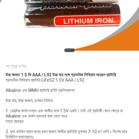
আবেদন
সাইট
ম্যাপ
PRIVACY
POLICY
পণ্যের বর্ণনা
উচ্চ ক্ষমতা 1.5 ভি AAA / L92 উচ্চ হার সঙ্গে প্রাথমিক লিথিয়াম আয়রন ব্যাটারি
প্রাথমিক লিথিয়াম ব্যাটারি LiFeS2 1.5V AAA / L92
Alkaline এবং NIMH ব্যাটারি রাইট প্রতিস্থাপন
উচ্চ হার, উচ্চ ক্ষমতা, গুণমান নিশ্চিত
1. ভোল্টেজ কার্বন দস্তা এবং ক্ষারীয় সঙ্গে 1.5V একই। তাই এই ব্যাটারী কোন ক্ষেত্র যা
Alkaline এবং কার্বন ব্যবহার করা যেতে পারে
দস্তা ব্যবহৃত
2. বৃহৎ বর্তমান স্রাব মধ্যে যখন ক্ষমতা ক্ষারীয় ব্যাটারি তুলনায় 7-10 গুণ বেশি। বিশেষ করে
ডিজিটাল ক্যামেরাতে,