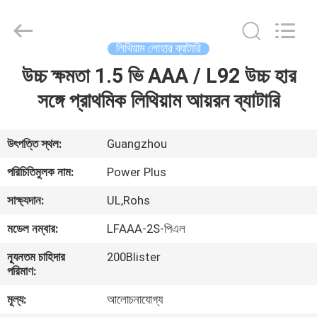
Zhou
Sunland
New
Energy
Technology
লিথিয়াম লোহার ব্যাটারি
Co.,
Ltd..
All
উচ্চ ক্ষমতা 1.5 ভি AAA / L92 উচ্চ হার
বাড়ি
Rights
Reserved.
সঙ্গে প্রাথমিক লিথিয়াম আয়রন ব্যাটারি
পণ্য
উৎপত্তি স্থল:
Guangzhou
ভিডিও
পরিচিতিমুলক নাম:
Power Plus
সাক্ষ্যদান:
UL,Rohs
আমাদের
মডেল নম্বার:
LFAAA-2S-পিএল
সম্পর্কে
ন্যূনতম চাহিদার
200Blister
পরিমাণ:
কারখানা
মূল্য:
আলোচনাযোগ্য
ভ্রমণ