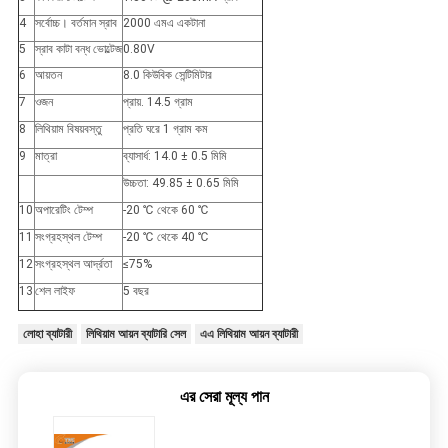
4
সর্বোচ্চ। বর্তমান স্রাব
2000 এমএ একটানা
5
স্রাব কাটা বন্ধ ভোল্টেজ
0.80V
6
আয়তন
8.0 কিউবিক সেন্টিমিটার
7
ওজন
প্রায়. 14.5 গ্রাম
8
লিথিয়াম বিষয়বস্তু
প্রতি ঘরে 1 গ্রাম কম
9
মাত্রা
ব্যাসার্ধ: 14.0 ± 0.5 মিমি
উচ্চতা: 49.85 ± 0.65 মিমি
10
অপারেটিং টেম্প
-20 ℃ থেকে 60 ℃
11
সংগ্রহস্থল টেম্প
-20 ℃ থেকে 40 ℃
12
সংগ্রহস্থল আর্দ্রতা
≤75%
13
শেল লাইফ
5 বছর
লোহা ব্যাটারী
লিথিয়াম আয়ন ব্যাটারি সেল
এএ লিথিয়াম আয়ন ব্যাটারী
এর সেরা মূল্য পান