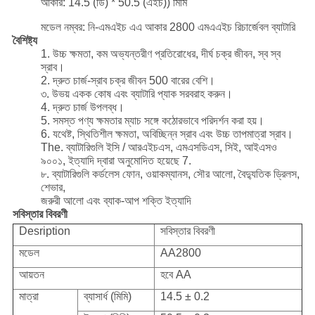
আকার: 14.5 (ডি) * 50.5 (এইচ)) মিমি
মডেল নম্বর: নি-এমএইচ এএ আকার 2800 এমএএইচ রিচার্জেবল ব্যাটারি
বৈশিষ্ট্য
1. উচ্চ ক্ষমতা, কম অভ্যন্তরীণ প্রতিরোধের, দীর্ঘ চক্র জীবন, স্ব স্ব
স্রাব।
2. দ্রুত চার্জ-স্রাব চক্র জীবন 500 বারের বেশি।
৩. উভয় একক কোষ এবং ব্যাটারি প্যাক সরবরাহ করুন।
4. দ্রুত চার্জ উপলব্ধ।
5. সমস্ত পণ্য ক্ষমতার ম্যাচ সঙ্গে কঠোরভাবে পরিদর্শন করা হয়।
6. যথেষ্ট, স্থিতিশীল ক্ষমতা, অবিচ্ছিন্ন স্রাব এবং উচ্চ তাপমাত্রা স্রাব।
The. ব্যাটারিগুলি ইসি / আরএইচএস, এমএসডিএস, সিই, আইএসও
৯০০১, ইত্যাদি দ্বারা অনুমোদিত হয়েছে 7.
৮. ব্যাটারিগুলি কর্ডলেস ফোন, ওয়াকম্যানস, সৌর আলো, বৈদ্যুতিক ড্রিলস,
শেভার,
জরুরী আলো এবং ব্যাক-আপ শক্তি ইত্যাদি
সবিস্তার বিবরণী
Desription
সবিস্তার বিবরণী
মডেল
AA2800
আয়তন
হবে AA
মাত্রা
ব্যাসার্ধ (মিমি)
14.5 ± 0.2