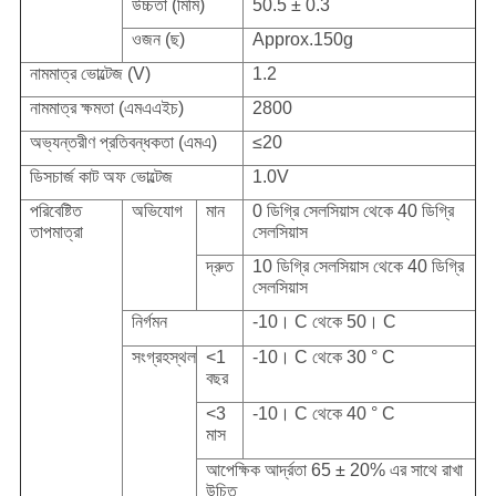
উচ্চতা (মিমি)
50.5 ± 0.3
ওজন (ছ)
Approx.150g
নামমাত্র ভোল্টেজ (V)
1.2
নামমাত্র ক্ষমতা (এমএএইচ)
2800
অভ্যন্তরীণ প্রতিবন্ধকতা (এমএ)
≤20
ডিসচার্জ কাট অফ ভোল্টেজ
1.0V
পরিবেষ্টিত
অভিযোগ
মান
0 ডিগ্রি সেলসিয়াস থেকে 40 ডিগ্রি
তাপমাত্রা
সেলসিয়াস
দ্রুত
10 ডিগ্রি সেলসিয়াস থেকে 40 ডিগ্রি
সেলসিয়াস
নির্গমন
-10। C থেকে 50। C
সংগ্রহস্থল
<1
-10। C থেকে 30 ° C
বছর
<3
-10। C থেকে 40 ° C
মাস
আপেক্ষিক আর্দ্রতা 65 ± 20% এর সাথে রাখা
উচিত