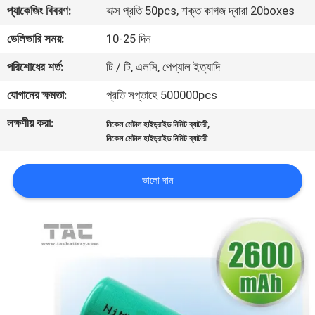
প্যাকেজিং বিবরণ:
বাক্স প্রতি 50pcs, শক্ত কাগজ দ্বারা 20boxes
মান
ডেলিভারি সময়:
10-25 দিন
নিয়ন্ত্রণ
পরিশোধের শর্ত:
টি / টি, এলসি, পেপ্যাল ​​ইত্যাদি
যোগানের ক্ষমতা:
প্রতি সপ্তাহে 500000pcs
যোগাযোগ
লক্ষণীয় করা:
,
নিকেল মেটাল হাইড্রাইড নিমিট ব্যাটারী
করুন
নিকেল মেটাল হাইড্রাইড নিমিট ব্যাটারী
খবর
ভালো দাম
মামলা
উদ্ধৃতির
জন্য