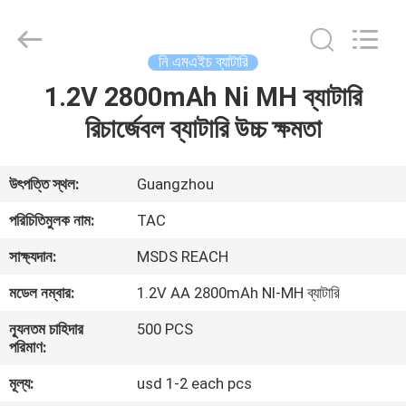
Zhou
Sunland
New
Energy
Technology
নি এমএইচ ব্যাটারি
Co.,
Ltd..
All
1.2V 2800mAh Ni MH ব্যাটারি
বাড়ি
Rights
Reserved.
রিচার্জেবল ব্যাটারি উচ্চ ক্ষমতা
পণ্য
উৎপত্তি স্থল:
Guangzhou
ভিডিও
পরিচিতিমুলক নাম:
TAC
সাক্ষ্যদান:
MSDS REACH
আমাদের
মডেল নম্বার:
1.2V AA 2800mAh NI-MH ব্যাটারি
সম্পর্কে
ন্যূনতম চাহিদার
500 PCS
পরিমাণ:
কারখানা
মূল্য:
usd 1-2 each pcs
ভ্রমণ