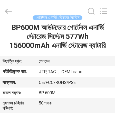
Zhou
Sunland
New
Energy
Technology
পোর্টেবল এনার্জি স্টোরেজ সিস্টেম
Co.,
Ltd..
All
BP600M আউটডোর পোর্টেবল এনার্জি
বাড়ি
Rights
Reserved.
স্টোরেজ সিস্টেম 577Wh
পণ্য
156000mAh এনার্জি স্টোরেজ ব্যাটারি
ভিডিও
উৎপত্তি স্থল:
শেনজেন
পরিচিতিমুলক নাম:
JTP, TAC， OEM brand
আমাদের
সাক্ষ্যদান:
CE/FCC/ROHS/PSE
সম্পর্কে
মডেল নম্বার:
BP 600M
কারখানা
ন্যূনতম চাহিদার
50 প্যাক
পরিমাণ:
ভ্রমণ