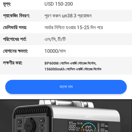
মূল্য:
USD 150-200
মান
প্যাকেজিং বিবরণ:
পূরণ করুন un38.3 প্রয়োজন
নিয়ন্ত্রণ
ডেলিভারি সময়:
অর্ডার নিশ্চিত হওয়ার 15-25 দিন পরে
পরিশোধের শর্ত:
এল/সি, টি/টি
যোগাযোগ
যোগানের ক্ষমতা:
10000/মাস
করুন
লক্ষণীয় করা:
,
BP600M পোর্টেবল এনার্জি স্টোরেজ সিস্টেম
156000mAh পোর্টেবল এনার্জি স্টোরেজ সিস্টেম
খবর
ভালো দাম
মামলা
উদ্ধৃতির
জন্য