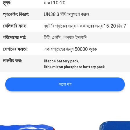
মূল্য:
usd 10-20
মান
প্যাকেজিং বিবরণ:
UN38.3 বিধি অনুসরণ করুন
নিয়ন্ত্রণ
ডেলিভারি সময়:
ব্যাটারি প্যাকের জন্য একক ঘরের জন্য 15-20 দিন 7
পরিশোধের শর্ত:
টিটি, এলসি, পেপ্যাল ​​ইত্যাদি
যোগাযোগ
যোগানের ক্ষমতা:
এক সপ্তাহের জন্য 50000 প্যাক
করুন
লক্ষণীয় করা:
,
lifepo4 battery pack
lithium iron phosphate battery pack
খবর
ভালো দাম
মামলা
উদ্ধৃতির
জন্য