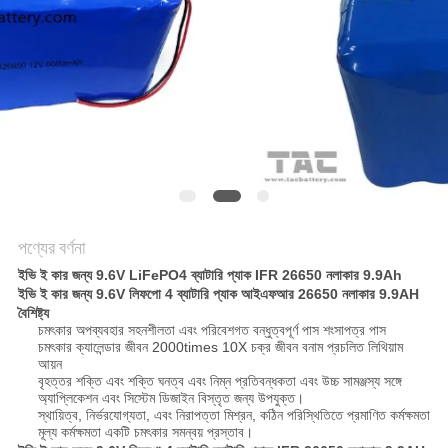
আবেদন
সাইট
ম্যাপ
PRIVACY
POLICY
পণ্যের বর্ণনা
ইভি ই কার জন্য 9.6V LiFePO4 ব্যাটারি প্যাক IFR 26650 নলাকার 9.9Ah
ইভি ই কার জন্য 9.6V লিফপো 4 ব্যাটারি প্যাক আইএফআর 26650 নলাকার 9.9AH
বৈশিষ্ট্য
চমৎকার অপব্যবহার সহনশীলতা এবং পরিবেশগত বন্ধুত্বপূর্ণ পাস শংসাপত্র পাস
চমৎকার ক্যালেন্ডার জীবন 2000times 10X চক্র জীবন বনাম প্রচলিত লিথিয়াম
আয়ন
বৃহত্তর শক্তি এবং শক্তি ঘনত্ব এবং নিম্ন প্রতিবন্ধকতা এবং উচ্চ সামঞ্জস্য সঙ্গে
অ্যাপ্লিকেশন এবং সিস্টেম ডিজাইন বিস্তৃত জন্য উপযুক্ত।
স্থায়িত্ব, নির্ভরযোগ্যতা, এবং নিরাপত্তা মিশ্রন, কঠিন পরিস্থিতিতে প্রমাণিত কর্মক্ষমতা
মূল্য কর্মক্ষমতা একটি চমৎকার সমন্বয় প্রস্তাব।