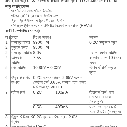
ইভি ই কার জন্য 9.6V লিফপো 4 ব্যাটারি ব্যাটারি প্যাক IFR 26650 নলাকার 9.9AH
জন্য অ্যাপ্লিকেশন
পোর্টেবল স্টোরেজ শক্তি ডিভাইস
স্টেশন ব্যাটারি ব্যাকআপ সিস্টেম আপ
গ্রিড স্থিতিশীলতা শক্তি স্টোরেজ সিস্টেম
বাণিজ্যিক ট্রাক এবং বাস হাইব্রীড বৈদ্যুতিক যানবাহন (HEVs)
ব্যাটারি স্পেসিফিকেশন তথ্য:
না।
চলছে
বিশেষ উল্লেখ
মন্তব্য
1
নামমাত্র ক্ষমতা
9900mAh
0.2C স্ট্যান্ডার্ড স্রাব
2
নূন্যতম ক্ষমতা
9800mAh
3
নামমাত্র ভোল্টেজ
9.6V
গড় অপারেশন ভোল্টেজ
4
ডেলিভারি
7.5V
কারখানা থেকে 10 দিনের
ভোল্টেজ
মধ্যে
5
চার্জ ভোল্টেজ
10.95V ± 0.03V
স্ট্যান্ডার্ড চার্জ পদ্ধতি
দ্বারা
6
স্ট্যান্ডার্ড চার্জিং
0.2C ধ্রুবক বর্তমান, 3.65V ধ্রুবক
পদ্ধতি
ভোল্টেজ চার্জ 3.65V, বর্তমান পতন পর্যন্ত
চার্জ অব্যাহত ≤0.01C
7
বর্তমান চার্জ
0.2C
198mA
স্ট্যান্ডার্ড চার্জ, সময়
সম্পর্কে 6H সময়
(রেফারেন্স)
0.5C
495mA
দ্রুত চার্জ, প্রায় চার্জ
সময়: 3 এইচ (রেফারেন্স)
8
স্ট্যান্ডার্ড ডিসচার্জ
0.2C ধ্রুবক বর্তমান স্রাব 2.0V,
পদ্ধতি
9
সেল অভ্যন্তরীণ
≤30mΩ
অভ্যন্তরীণ প্রতিরোধ