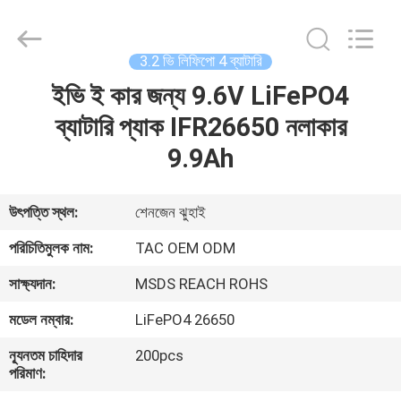
Zhou
Sunland
New
Energy
Technology
3.2 ভি লিফিপো 4 ব্যাটারি
Co.,
Ltd..
All
ইভি ই কার জন্য 9.6V LiFePO4
বাড়ি
Rights
Reserved.
ব্যাটারি প্যাক IFR26650 নলাকার
পণ্য
9.9Ah
ভিডিও
উৎপত্তি স্থল:
শেনজেন ঝুহাই
পরিচিতিমুলক নাম:
TAC OEM ODM
আমাদের
সাক্ষ্যদান:
MSDS REACH ROHS
সম্পর্কে
মডেল নম্বার:
LiFePO4 26650
কারখানা
ন্যূনতম চাহিদার
200pcs
পরিমাণ:
ভ্রমণ