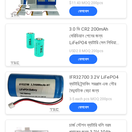
$11.43 MOQ:200pcs
যোগাযোগ
3.0 ভি CR2 200mAh
মেরিডিয়ান পেনের জন্য
LiFePO4 ব্যাটারি সেল লিথিয়াম
ব্যাটারি
USD2.0 MOQ:200pcs
যোগাযোগ
IFR32700 3.2V LiFePO4
ব্যাটারি ট্র্যাকিং সরঞ্জাম এবং সৌর
বৈদ্যুতিক বেড়া জন্য
3-5 each pcs MOQ:200pcs
যোগাযোগ
চার্জ স্টেশন ব্যাটারি থলি নরম
প্যাকের জন্য 3.2V 10Ah