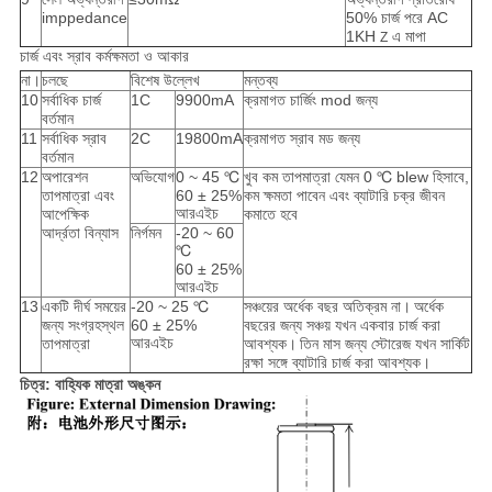
imppedance
50% চার্জ পরে AC
1KH
এ মাপা
Z
চার্জ এবং স্রাব কর্মক্ষমতা ও আকার
না।
চলছে
বিশেষ উল্লেখ
মন্তব্য
10
সর্বাধিক চার্জ
1C
9900mA
ক্রমাগত চার্জিং mod জন্য
বর্তমান
11
সর্বাধিক স্রাব
2C
19800mA
ক্রমাগত স্রাব মড জন্য
বর্তমান
12
অপারেশন
অভিযোগ
0 ~ 45 ℃
খুব কম তাপমাত্রা যেমন 0 ℃ blew হিসাবে,
তাপমাত্রা এবং
60 ± 25%
কম ক্ষমতা পাবেন এবং ব্যাটারি চক্র জীবন
আরএইচ
আপেক্ষিক
কমাতে হবে
আর্দ্রতা বিন্যাস
নির্গমন
-20 ~ 60
℃
60 ± 25%
আরএইচ
13
একটি দীর্ঘ সময়ের
-20 ~ 25 ℃
সঞ্চয়ের অর্ধেক বছর অতিক্রম না।
অর্ধেক
জন্য সংগ্রহস্থল
60 ± 25%
বছরের জন্য সঞ্চয় যখন একবার চার্জ করা
আরএইচ
তাপমাত্রা
আবশ্যক।
তিন মাস জন্য স্টোরেজ যখন সার্কিট
রক্ষা সঙ্গে ব্যাটারি চার্জ করা আবশ্যক।
চিত্র: বাহ্যিক মাত্রা অঙ্কন