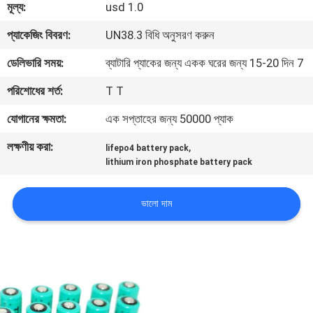
মূল্য:
usd 1.0
মান
প্যাকেজিং বিবরণ:
UN38.3 বিধি অনুসরণ করুন
নিয়ন্ত্রণ
ডেলিভারি সময়:
ব্যাটারি প্যাকের জন্য একক ঘরের জন্য 15-20 দিন 7
পরিশোধের শর্ত:
T T
যোগাযোগ
যোগানের ক্ষমতা:
এক সপ্তাহের জন্য 50000 প্যাক
করুন
লক্ষণীয় করা:
,
lifepo4 battery pack
lithium iron phosphate battery pack
খবর
ভালো দাম
মামলা
উদ্ধৃতির
জন্য