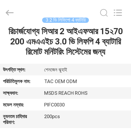
Zhou
Sunland
New
Energy
Technology
3.2 ভি লিফিপো 4 ব্যাটারি
Co.,
Ltd..
All
রিচার্জযোগ্য সিআর 2 আইএফআর 15২70
বাড়ি
Rights
Reserved.
200 এমএএইচ 3.0 ভি লিফপি 4 ব্যাটারি
পণ্য
রিমোট মনিটরিং সিস্টেমের জন্য
ভিডিও
উৎপত্তি স্থল:
শেনজেন ঝুহাই
পরিচিতিমুলক নাম:
TAC OEM ODM
আমাদের
সাক্ষ্যদান:
MSDS REACH ROHS
সম্পর্কে
মডেল নম্বার:
PIFC0030
কারখানা
ন্যূনতম চাহিদার
200pcs
পরিমাণ:
ভ্রমণ