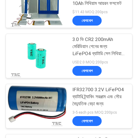
10Ah লিথিয়াম আয়রন ফসফেট
$11.43 MOQ:200pcs
যোগাযোগ
3.0 ভি CR2 200mAh
মেরিডিয়ান পেনের জন্য
LiFePO4 ব্যাটারি সেল লিথিয়াম
ব্যাটারি
USD2.0 MOQ:200pcs
যোগাযোগ
IFR32700 3.2V LiFePO4
ব্যাটারি ট্র্যাকিং সরঞ্জাম এবং সৌর
বৈদ্যুতিক বেড়া জন্য
3-5 each pcs MOQ:200pcs
যোগাযোগ