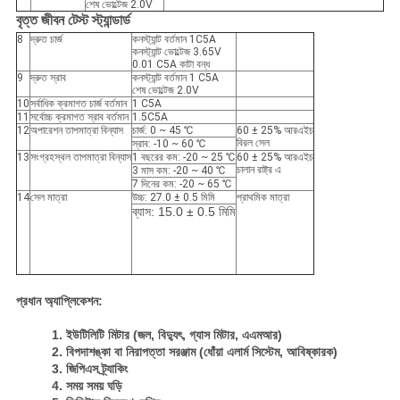
শেষ ভোল্টেজ 2.0V
বৃত্ত জীবন টেস্ট স্ট্যান্ডার্ড
8
দ্রুত চার্জ
কনস্ট্যান্ট বর্তমান 1C5A
কনস্ট্যান্ট ভোল্টেজ 3.65V
0.01 C5A কাটা বন্ধ
9
দ্রুত স্রাব
কনস্ট্যান্ট বর্তমান 1 C5A
শেষ ভোল্টেজ 2.0V
10
সর্বাধিক ক্রমাগত চার্জ বর্তমান
1 C5A
11
সর্বোচ্চ ক্রমাগত স্রাব বর্তমান
1.5C5A
12
অপারেশন তাপমাত্রা বিন্যাস
চার্জ: 0 ~ 45 ℃
60 ± 25% আরএইচ
বিরল সেল
স্রাব: -10 ~ 60 ℃
13
সংগ্রহস্থল তাপমাত্রা বিন্যাস
1 বছরের কম: -20 ~ 25 ℃
60 ± 25% আরএইচ
চালান রাষ্ট্র এ
3 মাস কম: -20 ~ 40 ℃
7 দিনের কম: -20 ~ 65 ℃
14
সেল মাত্রা
উচ্চ: 27.0 ± 0.5 মিমি
প্রাথমিক মাত্রা
ব্যাস: 15.0 ± 0.5 মিমি
প্রধান অ্যাপ্লিকেশন:
1. ইউটিলিটি মিটার (জল, বিদ্যুৎ, গ্যাস মিটার, এএমআর)
2. বিপদাশঙ্কা বা নিরাপত্তা সরঞ্জাম (ধোঁয়া এলার্ম সিস্টেম, আবিষ্কারক)
3. জিপিএস ট্র্যাকিং
4. সময় সময় ঘড়ি