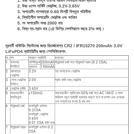
1. উচ্চ শক্তি ঘনত্ব তারপর মরমাল লিথিয়াম-আয়ন ব্যাটারি
2. উচ্চ ওপেন সার্কিট ভোল্টেজ, 3.2V-3.65V
3. অপারেটিং তাপমাত্রা 0-60 ডিগ্রী বিস্তৃত পরিসীমা
4. স্থিতিশীল অপারেটিং ভোল্টেজ এবং বর্তমান
5. লং অপারেটিং সময় 2000 বার
6. নিম্ন স্ব-স্রাব হার (২0 ডিগ্রি সেলসিয়াসে বছরে 2% কম)।
দূরবর্তী মনিটরিং সিস্টেমের জন্য রিচার্জযোগ্য CR2 / IFR15270 200mAh 3.0V
LiFePO4 ব্যাটারিটির জন্য স্পেসিফিকেশন
না।
পদ
সাধারণ পরামিতি
মন্তব্য
1
ক্ষমতার
বৈশিষ্টসূচক
200mAh
স্ট্যান্ডার্ড চার্জ পরে স্ট্যান্ডার্ড স্রাব (0.2 C5A)
বিপরিতে
নূন্যতম
190mAh
2
নামমাত্র
3.2V
গড় অপারেশন ভোল্টেজ
ভোল্টেজ
3
শেষে ভোল্টেজ
2.0V
স্রাব কাটা বন্ধ ভোল্টেজ
নির্গমন
4
ভোল্টেজ চার্জিং
3.65V
5
অভ্যন্তরীণ
≤150mΩ
অভ্যন্তরীণ প্রতিরোধ 50% চার্জ পরে AC 1KHZ এ মাপা
ইমপিডেন্স
পরিমাপ নতুন ব্যাটারী ব্যবহার করতে হবে যা চালান এবং চক্রের
এক সপ্তাহের মধ্যে 5 বার কম
6
স্ট্যান্ডার্ড চার্জ
কনস্ট্যান্ট বর্তমান
0.2C5A
কনস্ট্যান্ট ভোল্টেজ
3.65V
0.01 C5A কাটা বন্ধ
7
স্ট্যান্ডার্ড স্রাব
কনস্ট্যান্ট বর্তমান 0.2
C5A