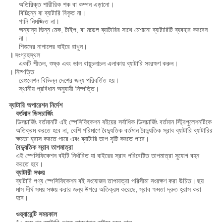
অতিরিক্ত শারীরিক শক বা কম্পন এড়ানো।
বিচ্ছিন্ন বা ব্যাটারি বিকৃত না।
পানি নিমজ্জিত না।
অন্যান্য ভিন্ন মেক, টাইপ, বা মডেল ব্যাটারির সাথে মেশানো ব্যাটারিটি ব্যবহার করবেন
না।
শিশুদের নাগালের বাইরে রাখুন।
।
সংগ্রহস্থল
একটি শীতল, শুষ্ক এবং ভাল বায়ুচলাচল এলাকায় ব্যাটারি সংরক্ষণ করুন।
।
নিষ্পত্তি
রেগুলেশন বিভিন্ন দেশের জন্য পরিবর্তিত হয়।
স্থানীয় প্রবিধান অনুযায়ী নিষ্পত্তি।
ব্যাটারি অপারেশন নির্দেশ
বর্তমান ডিসচার্জিং
ডিসচার্জিং বর্তমানটি এই স্পেসিফিকেশন বইয়ের সর্বাধিক ডিসচার্জিং বর্তমান স্ট্রিপুলেশনটিকে
অতিক্রম করতে হবে না, বেশি পরিমাণে বৈদ্যুতিক বর্তমান বৈদ্যুতিক স্রাব ব্যাটারি ব্যাটারির
ক্ষমতা হ্রাস করতে পারে এবং ব্যাটারি তাপ সৃষ্টি করতে পারে।
বৈদ্যুতিক স্রাব তাপমাত্রা
এই স্পেসিফিকেশন বইটি নির্ধারিত যা বাইরের স্রাব পরিবেষ্টিত তাপমাত্রা সুযোগ বহন
করতে হবে।
ব্যাটারী সঞ্চয়
ব্যাটারি পণ্য স্পেসিফিকেশন বই সংযোজন তাপমাত্রা পরিসীমা সংরক্ষণ করা উচিত।
ছয়
মাস দীর্ঘ সময় সঞ্চয় করার জন্য উপরে অতিক্রম করেছে, স্রাব ক্ষমতা দ্রুত হ্রাস করা
হবে।
ওয়্যারেন্টি সময়কাল