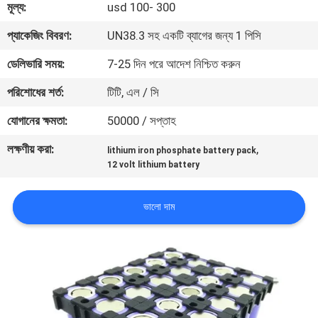
মূল্য:
usd 100- 300
মান
প্যাকেজিং বিবরণ:
UN38.3 সহ একটি ব্যাগের জন্য 1 পিসি
নিয়ন্ত্রণ
ডেলিভারি সময়:
7-25 দিন পরে আদেশ নিশ্চিত করুন
পরিশোধের শর্ত:
টিটি, এল / সি
যোগাযোগ
যোগানের ক্ষমতা:
50000 / সপ্তাহ
করুন
লক্ষণীয় করা:
,
lithium iron phosphate battery pack
12 volt lithium battery
খবর
ভালো দাম
মামলা
উদ্ধৃতির
জন্য