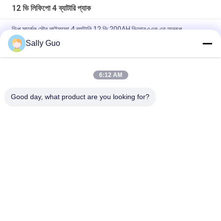
12 ভি লিফিপো 4 ব্যাটারি প্যাক
ডিপ সার্কেল সৌর লাইফফো 4 ব্যাটারি 12 ভি 200AH ভিআরএএল এর অনুরূপ
Sally Guo
ব্যাক আপ এবং সোলার লাইট লিড অ্যাসিড প্রতিস্থাপনের জন্য 7.2 এএইচ 12 ভি
লাইফপো 4 ব্যাটারি প্যাক
6:12 AM
উচ্চ তাপমাত্রা 12V 20AH লিথিয়াম আয়ন ব্যাটারি প্যাক 40135 4S1P বিপজ্জনক
এলাকার জন্য
Good day, what product are you looking for?
সব
পোর্টেবল এনার্জি স্টোরেজ 
লিথিয়াম আয়ন নলাকার ব্যাটারি
সিস্টেম
3.2 ভি লিফিপো 4 ব্যাটারি
লি-এমএন ব্যাটারি
পলিমার লিথিয়াম আয়ন ব্যাটারি
LiSOCl2 ব্যাটারি