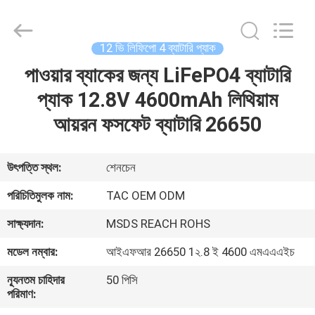
Zhou
Sunland
New
Energy
Technology
12 ভি লিফিপো 4 ব্যাটারি প্যাক
Co.,
Ltd..
All
পাওয়ার ব্যাকের জন্য LiFePO4 ব্যাটারি
বাড়ি
Rights
Reserved.
প্যাক 12.8V 4600mAh লিথিয়াম
পণ্য
আয়রন ফসফেট ব্যাটারি 26650
ভিডিও
উৎপত্তি স্থল:
শেনচেন
পরিচিতিমুলক নাম:
TAC OEM ODM
আমাদের
সাক্ষ্যদান:
MSDS REACH ROHS
সম্পর্কে
মডেল নম্বার:
আইএফআর 26650 1২.8 ই 4600 এমএএএইচ
কারখানা
ন্যূনতম চাহিদার
50 পিসি
পরিমাণ:
ভ্রমণ