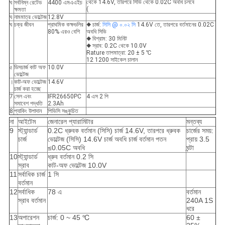
থেকে 14.6V, তারপরে সিভি থেকে 0.02C অবধি চলবে
ঘ
সর্বনিম্ন রেটেড
4400 এমএএইচ
(
ক্ষমতা
ঘ
নামমাত্র ভোল্টেজ
12.8V
ঘ
চক্র জীবন
প্রাথমিক কক্ষগুলির
◆ চার্জ:
সিসি @ ০.০২ সি
14.6V তে, তারপরে বর্তমানের 0.02C
80% এরও বেশি
অবধি সিভি
◆ বিশ্রাম: 30 মিনিট
◆ স্রাব: 0.2C থেকে 10.0V
Rature তাপমাত্রা: 20 ± 5 ℃
12 1200 সাইকেল চালান
৫
ডিসচার্জ কাট অফ
10.0V
ভোল্টেজ
।
কাট-অফ ভোল্টেজ
14.6V
চার্জ করা হচ্ছে
7
সেল এবং
IFR26650PC
4 এস 2 পি
সমাবেশ পদ্ধতি
2.3Ah
8
প্যাকিং উপাদান
পিভিসি সঙ্কুচিত
না
আইটেম
জেনারেল প্যারামিটার
মন্তব্য
9
স্ট্যান্ডার্ড
0.2C ধ্রুবক বর্তমান (সিসি) চার্জ 14.6V, তারপরে ধ্রুবক
চার্জের সময়:
চার্জ
ভোল্টেজ (সিসি) 14.6V চার্জ অবধি চার্জ বর্তমান পতন
প্রায় 3.5
≤0.05C অবধি
ঘন্টা
10
স্ট্যান্ডার্ড
ধ্রুব বর্তমান 0.2 সি
স্রাব
কাট-অফ ভোল্টেজ 10.0V
11
সর্বাধিক চার্জ
1 সি
বর্তমান
12
সর্বাধিক
78 এ
বর্তমান
স্রাব বর্তমান
240A 1S
ধরে
13
অপারেশন
চার্জ: 0 ~ 45 ℃
60 ±