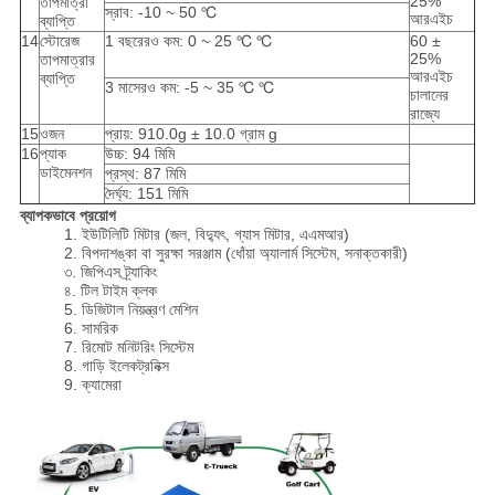
25%
তাপমাত্রা
স্রাব: -10 ~ 50 ℃
আরএইচ
ব্যাপ্তি
14
স্টোরেজ
1 বছরেরও কম: 0 ~ 25 ℃ ℃
60 ±
25%
তাপমাত্রার
আরএইচ
ব্যাপ্তি
3 মাসেরও কম: -5 ~ 35 ℃ ℃
চালানের
রাজ্যে
15
ওজন
প্রায়: 910.0g ± 10.0 গ্রাম g
16
প্যাক
উচ্চ: 94 মিমি
ডাইমেনশন
প্রস্থ: 87 মিমি
দৈর্ঘ্য: 151 মিমি
ব্যাপকভাবে প্রয়োগ
1. ইউটিলিটি মিটার (জল, বিদ্যুৎ, গ্যাস মিটার, এএমআর)
2. বিপদাশঙ্কা বা সুরক্ষা সরঞ্জাম (ধোঁয়া অ্যালার্ম সিস্টেম, সনাক্তকারী)
৩. জিপিএস ট্র্যাকিং
৪. টিল টাইম ক্লক
5. ডিজিটাল নিয়ন্ত্রণ মেশিন
6. সামরিক
7. রিমোট মনিটরিং সিস্টেম
8. গাড়ি ইলেকট্রনিক্স
9. ক্যামেরা