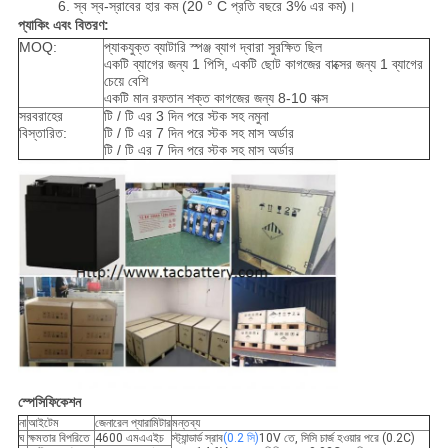
6. স্ব স্ব-স্রাবের হার কম (20 ° C প্রতি বছরে 3% এর কম)।
প্যাকিং এবং বিতরণ:
MOQ:
প্যাকযুক্ত ব্যাটারি স্পঞ্জ ব্যাগ দ্বারা সুরক্ষিত ছিল
একটি ব্যাগের জন্য 1 পিসি, একটি ছোট কাগজের বাক্সের জন্য 1 ব্যাগের
চেয়ে বেশি
একটি মান রফতান শক্ত কাগজের জন্য 8-10 বাক্স
সরবরাহের
টি / টি এর 3 দিন পরে স্টক সহ নমুনা
বিস্তারিত:
টি / টি এর 7 দিন পরে স্টক সহ মাস অর্ডার
টি / টি এর 7 দিন পরে স্টক সহ মাস অর্ডার
স্পেসিফিকেশন
না
আইটেম
জেনারেল প্যারামিটার
মন্তব্য
ঘ
ক্ষমতার বিপরিতে
4600 এমএএইচ
স্ট্যান্ডার্ড স্রাব
(0.2 সি)
10V তে, সিসি চার্জ হওয়ার পরে (0.2C)