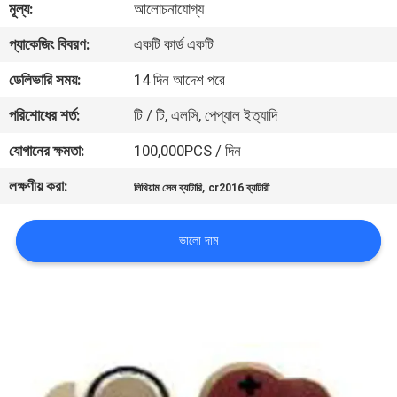
মূল্য:
আলোচনাযোগ্য
মান
প্যাকেজিং বিবরণ:
একটি কার্ড একটি
নিয়ন্ত্রণ
ডেলিভারি সময়:
14 দিন আদেশ পরে
পরিশোধের শর্ত:
টি / টি, এলসি, পেপ্যাল ​​ইত্যাদি
যোগাযোগ
যোগানের ক্ষমতা:
100,000PCS / দিন
করুন
লক্ষণীয় করা:
,
লিথিয়াম সেল ব্যাটারি
cr2016 ব্যাটারী
খবর
ভালো দাম
মামলা
উদ্ধৃতির
জন্য