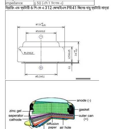
impedance:
≦ 5Ω (এসি 1 কিলোজ এ)
হিয়ারিং এড ব্যাটারী 6 পি কে এ 312 জেআইএস PR41 জিনের বায়ু ব্যাটারি
মাত্রা