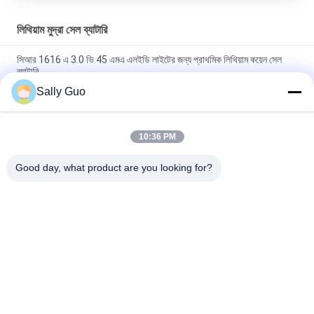
লিথিয়াম মুদ্রা সেল ব্যাটারি
সিআর 1616 এ 3.0 ভি 45 এমএ এলইডি লাইটের জন্য প্রাথমিক লিথিয়াম কয়েন সেল
ব্যাটারি
Sally Guo
রিচার্জযোগ্য লিথিয়াম প্রাথমিক ব্যাটারি ML1220 3.0V 16mAh মুদ্রা / বোতাম সেল
সঙ্গে পা
10:36 PM
সিআর 2450 3.0 ভি 600 এমএ লি-এমএন প্রাথমিক লিথিয়াম কয়েন সেল বাটরি ক্লক
মেমরি কার্ডের জন্য
Good day, what product are you looking for?
সব
পোর্টেবল এনার্জি স্টোরেজ 
লিথিয়াম আয়ন নলাকার ব্যাটারি
সিস্টেম
3.2 ভি লিফিপো 4 ব্যাটারি
লি-এমএন ব্যাটারি