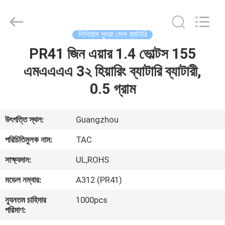
Zhou
Sunland
New
Energy
Technology
লিথিয়াম মুদ্রা সেল ব্যাটারি
Co.,
Ltd..
All
PR41 জিন এয়ার 1.4 ভোল্টস 155
বাড়ি
Rights
Reserved.
এমএএএএ 3২ হিয়ারিং ব্যাটারি ব্যাটারী,
পণ্য
0.5 গ্রাম
ভিডিও
উৎপত্তি স্থল:
Guangzhou
পরিচিতিমুলক নাম:
TAC
আমাদের
সাক্ষ্যদান:
UL,ROHS
সম্পর্কে
মডেল নম্বার:
A312 (PR41)
কারখানা
ন্যূনতম চাহিদার
1000pcs
পরিমাণ:
ভ্রমণ