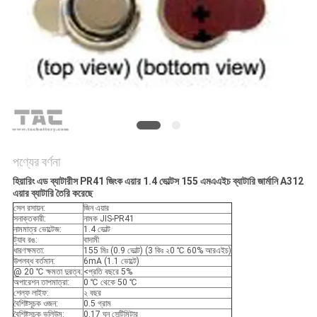
আবেদন
সাইট
ম্যাপ
PRIVACY
POLICY
পণ্যের বর্ণনা
হিয়ারিং এড ব্যাটারীস PR41 জিংক এয়ার 1.4 ভোল্টস 155 এমএএইচ ব্যাটারি জার্মানি A312
এয়ার ব্যাটারি তৈরি করেছে
সেল রসায়ন:
জিন এয়ার
সনাক্তকারী:
নামক JIS-PR41
নামমাত্র ভোল্টেজ:
1.4 ভোল্ট
ট্যাব রঙ:
বাদামী
ধারণক্ষমতা:
155 মিঃ (0.9 ভোল্ট) (3 কিঃ ২0 ℃ 60% আরএইচ)
উপলব্ধ বর্তমান:
6mA (1.1 ভোল্টে)
@ 20 ℃ ক্ষমতা দুরত্ব:
<প্রতি বছরে 5%
অপারেশন তাপমাত্রা:
0 ℃ থেকে 50 ℃
শেল্ফ লাইফ:
২ বছর
বৈশিষ্টসূচক ওজন:
0.5 গ্রাম
বৈশিষ্টসূচক ভলিউম:
0.17 ঘন সেন্টিমিটার