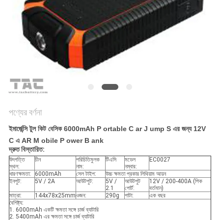
আবেদন
সাইট
ম্যাপ
PRIVACY
POLICY
পণ্যের বর্ণনা
ইমার্জেন্সি টুল কিট বেসিক 6000mAh
P
ortable
C
ar
J
ump
S এর
জন্য 12V
C এ
AR
M
obile
P
ower
B
ank
দ্রুত বিস্তারিত:
উৎপত্তি
চীন
পরিচিতিমুলক
টিএসি
মডেল
EC0027
স্থল:
নাম:
নম্বার:
ধারণক্ষমতা:
6000mAh
সেল টাইপ:
উচ্চ ক্ষমতা প্রকার লিথিয়াম আয়ন
ইনপুট:
5V / 2A
আউটপুট:
5V /
আউটপুট
12V / 200-400A (পিক
2.1
পোর্ট:
বর্তমান)
মাত্রা:
144x78x25mm
ওজন:
290g
পাটা:
এক বছর
বৈশিষ্ট্য:
1. 6000mAh একটি ক্ষমতা সঙ্গে চার্জ ব্যাটারি
2. 5400mAh এর ক্ষমতা সঙ্গে চার্জ ব্যাটারি