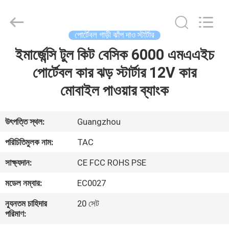
Zhou
Sunland
New
Energy
Technology
পোর্টেবল গাড়ী ঝাঁপ দাও স্টার্টার
Co.,
Ltd..
All
ইমার্জেন্সি টুল কিট বেসিক 6000 এমএএইচ
বাড়ি
Rights
Reserved.
পোর্টেবল কার ঝড় স্টার্টার 12V কার
পণ্য
মোবাইল পাওয়ার ব্যাংক
ভিডিও
উৎপত্তি স্থল:
Guangzhou
পরিচিতিমুলক নাম:
TAC
আমাদের
সাক্ষ্যদান:
CE FCC ROHS PSE
সম্পর্কে
মডেল নম্বার:
EC0027
কারখানা
ন্যূনতম চাহিদার
20 সেট
পরিমাণ:
ভ্রমণ