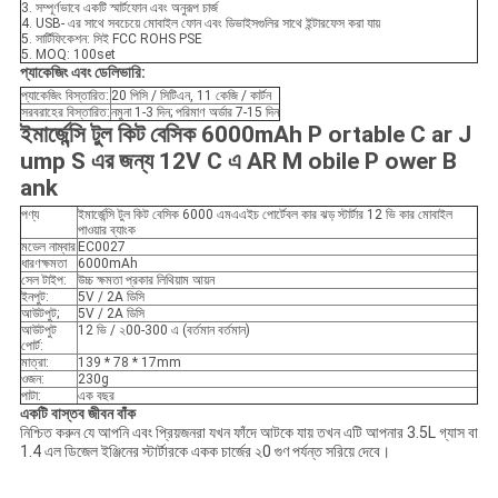
3. সম্পূর্ণভাবে একটি স্মার্টফোন এবং অনুরূপ চার্জ
4. USB- এর সাথে সবচেয়ে মোবাইল ফোন এবং ডিভাইসগুলির সাথে ইন্টারফেস করা যায়
5. সার্টিফিকেশন: সিই FCC ROHS PSE
5. MOQ: 100set
প্যাকেজিং এবং ডেলিভারি:
প্যাকেজিং বিস্তারিত:
20 পিসি / সিটিএন, 11 কেজি / কার্টন
সরবরাহের বিস্তারিত:
নমুনা 1-3 দিন; পরিমাণ অর্ডার 7-15 দিন
ইমার্জেন্সি টুল কিট বেসিক 6000mAh
P
ortable
C
ar
J
ump
S এর
জন্য 12V
C এ
AR
M
obile
P
ower
B
ank
পণ্য
ইমার্জেন্সি টুল কিট বেসিক 6000 এমএএইচ পোর্টেবল কার ঝড় স্টার্টার 12 ভি কার মোবাইল
পাওয়ার ব্যাংক
মডেল নাম্বার
EC0027
ধারণক্ষমতা
6000mAh
সেল টাইপ:
উচ্চ ক্ষমতা প্রকার লিথিয়াম আয়ন
ইনপুট:
5V / 2A ডিসি
আউটপুট;
5V / 2A ডিসি
আউটপুট
12 ভি / ২00-300 এ (বর্তমান বর্তমান)
পোর্ট:
মাত্রা:
139 * 78 * 17mm
ওজন:
230g
পাটা:
এক বছর
একটি বাস্তব জীবন বাঁক
নিশ্চিত করুন যে আপনি এবং প্রিয়জনরা যখন ফাঁদে আটকে যায় তখন এটি আপনার 3.5L গ্যাস বা
1.4 এল ডিজেল ইঞ্জিনের স্টার্টারকে একক চার্জের ২0 গুণ পর্যন্ত সরিয়ে দেবে।