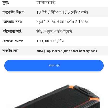
মূল্য:
আলোচনাযোগ্য
মান
প্যাকেজিং বিবরণ:
10 পিসি / সিটিএন, 13.5 কেজি / কার্টন
নিয়ন্ত্রণ
ডেলিভারি সময়:
নমুনা 1-3 দিন; পরিমাণ অর্ডার 7-15 দিন
পরিশোধের শর্ত:
টিটি, পেপ্যাল, এলসি ইত্যাদি
যোগাযোগ
যোগানের ক্ষমতা:
100,000set / দিন
করুন
লক্ষণীয় করা:
,
auto jump starter
jump start battery pack
খবর
ভালো দাম
মামলা
উদ্ধৃতির
জন্য