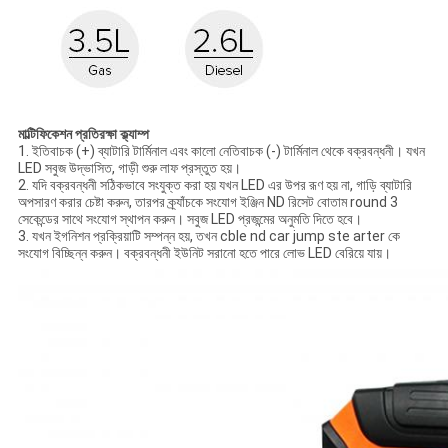
মাল্টিফিকেশন প্রতিরক্ষা ক্ল্যাম্প
1. ইতিবাচক (+) ব্যাটারি টার্মিনাল এবং কালো নেতিবাচক (-) টার্মিনাল থেকে বক্রবন্ধনী। যখন
LED সবুজ উদ্ভাসিত, গাড়ী শুরু লাফ প্রস্তুত হয়।
2. যদি বক্রবন্ধনী সঠিকভাবে সংযুক্ত করা হয় যখন LED এর উপর রূণ হয় না, গাড়ি ব্যাটারি
অপসারণ করার চেষ্টা করুন, তারপর ক্র্যাঁচকে সংযোগ ইঞ্জিন ND রিসেট বোতাম round 3
সেকেন্ডের সাথে সংযোগ স্থাপন করুন। সবুজ LED প্রজন্মের অনুমতি দিতে হবে।
3. যখন ইগনিশন প্রক্রিয়াটি সম্পন্ন হয়, তখন cble nd car jump ste arter কে
সংযোগ বিচ্ছিন্ন করুন। বক্রবন্ধনী ইউনিট সরানো হতে পারে লোভ LED বেরিয়ে যায়।