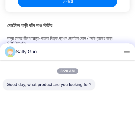
চালিয়ে
পোর্টেবল গাড়ী ঝাঁপ দাও স্টার্টার
লম্বা চাকার জীবন আল্ট্রা-পাতলা বিদ্যুৎ ব্যাংক মোবাইল ফোন / আইপ্যাডের জন্য
8000mAh
Sally Guo
মিনি টাইপ 12 ভি ২9.6 ওয়াট এক্সটারনাল ব্যাটারি পাওয়ার ব্যাংক, কার জাম্পার ফাংশন
পাওয়ার ব্যাংক
8:20 AM
ফাস্ট চার্জিং 3600 মাইল লিথিয়াম ব্যাটারি চালিত গাড়ি জাম্প স্টার্টার 12 ভি লিফেপো 4
প্রিজম্যাটিক সেল
Good day, what product are you looking for?
সব
পোর্টেবল এনার্জি স্টোরেজ 
লিথিয়াম আয়ন নলাকার ব্যাটারি
সিস্টেম
3.2 ভি লিফিপো 4 ব্যাটারি
লি-এমএন ব্যাটারি