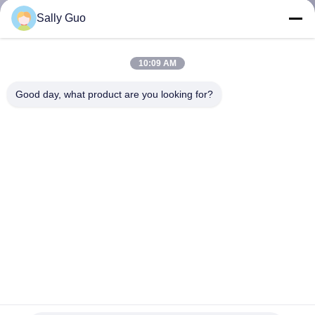
Sally Guo
মান
নিয়ন্ত্রণ
10:09 AM
Good day, what product are you looking for?
যোগাযোগ
করুন
খবর
মামলা
উদ্ধৃতির
জন্য