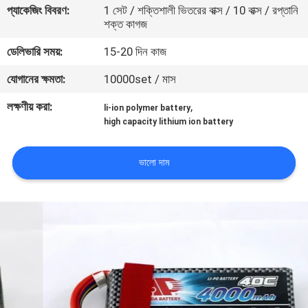
প্যাকেজিং বিবরণ:
1 সেট / শক্তিশালী ভিতরের বাক্স / 10 বাক্স / রপ্তানি
শক্ত কাগজ
মান
ডেলিভারি সময়:
15-20 দিন কাজ
নিয়ন্ত্রণ
যোগানের ক্ষমতা:
10000set / মাস
যোগাযোগ
লক্ষণীয় করা:
,
li-ion polymer battery
high capacity lithium ion battery
করুন
ভালো দাম
খবর
মামলা
উদ্ধৃতির
জন্য