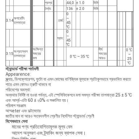
প্রস্থ:
44,0
± 1.0
মিমি
দৈর্ঘ্য:
136
± 2.0
মিমি
0
অপারেটিং
~
3.14
চার্জ:
তাপমাত্রা
45
℃
0
~
স্রাব:
45
℃
সংক্ষিপ্ত
দীর্ঘ
0 ℃
সংগ্রহস্থল
3.15
সময়ের
সময়ের
~
তাপমাত্রা
0 ℃ ~ 35 ℃
কম
আরও
25
℃
স্ট্যান্ডার্ড পরীক্ষা শর্তাবলী
Appearence:
স্ক্র্যাচ, ডিসক্লোরেশন, ফুটো যা এমন কোষের বাণিজ্যিক মূল্যকে প্রতিকূলভাবে প্রভাবিত করতে
পারে এমন কোনও ত্রুটি থাকবে না
পরিবেশের অবস্থা:
অন্যথায় নির্দিষ্ট না হওয়া পর্যন্ত, এই স্পেসিফিকেশনে বলা সমস্ত পরীক্ষা তাপমাত্রা 25 ± 5 ℃
এবং আর্দ্র-এতি 60 ± ২0% এ সঞ্চালিত হয়।
পরিমাপ সরঞ্জাম
আম্মeter এবং ভল্টমেতার
জাতীয় মান বা আরও সংবেদনশীল শ্রেণীর নির্দেশিত স্ট্যান্ডার্ড শ্রেণী
বিশেষভাবে সেবা
মানের পণ্য প্রতিযোগিতামূলক মূল্য বেস
আদেশ অনুসরণ এবং ট্র্যাকিং জন্য ব্যাপক সেবা।