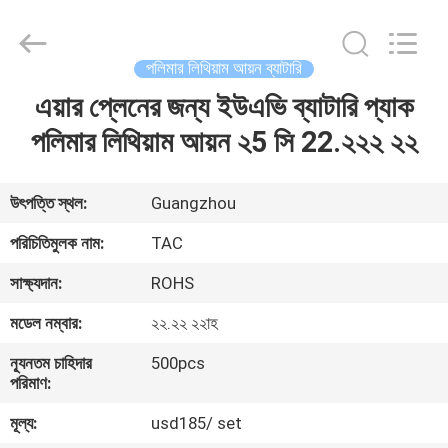
Zhou
Sunland
New
Energy
Technology
পলিমার লিথিয়াম আয়ন ব্যাটারি
Co.,
Ltd..
All
এয়ার প্লেনের জন্য ইউএভি ব্যাটারি প্যাক
বাড়ি
Rights
Reserved.
পলিমার লিথিয়াম আয়ন ২5 সি 22.২২২ ২২
পণ্য
উৎপত্তি স্থল:
Guangzhou
ভিডিও
পরিচিতিমুলক নাম:
TAC
সাক্ষ্যদান:
ROHS
আমাদের
মডেল নম্বার:
২২.২২ ২২াহ
সম্পর্কে
ন্যূনতম চাহিদার
500pcs
পরিমাণ:
কারখানা
মূল্য:
usd185/ set
ভ্রমণ