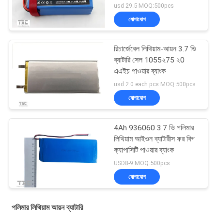
6484165
usd 29.5 MOQ:500pcs
যোগাযোগ
রিচার্জেবেল লিথিয়াম-আয়ন 3.7 ভি
ব্যাটারি সেল 1055২75 ২0
এএইচ পাওয়ার ব্যাংক
usd 2.0 each pcs MOQ:500pcs
যোগাযোগ
4Ah 936060 3.7 ভি পলিমার
লিথিয়াম আইওন ব্যাটারীস ফর বিগ
ক্যাপাসিটি পাওয়ার ব্যাংক
USD8-9 MOQ:500pcs
যোগাযোগ
পলিমার লিথিয়াম আয়ন ব্যাটারি