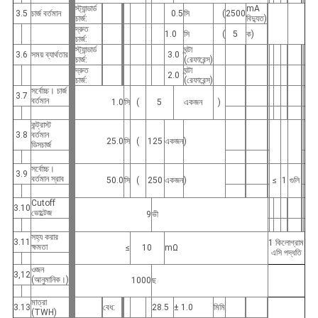
স্ট্যান্ডার্ড
mA
3.5
চার্জ বর্তমান
0.5
সি
(
2500
চার্জ:
বিদ্যুত)
দ্রুত
1.0
সি
(
5
ক)
চার্জ:
স্ট্যান্ডার্ড
ঘন্টা
3.6
সময় ব্যার্থতার
3.0
চার্জ:
(রেফারেন্স)
দ্রুত
ঘন্টা
2.0
চার্জ:
(রেফারেন্স)
সর্বোচ্চ। চার্জ
3.7
বর্তমান
1.0
সি
(
5
একজন
)
কন্ট্রাস্ট
3.8
বর্তমান
25.0
সি
(
125
একজন
)
ডিসচার্জ
সর্বোচ্চ।
3.9
বর্তমান স্রাব
50.0
সি
(
250
একজন
)
≤
1
গুলি
Cutoff
3.10
ভোল্টেজ
9
ভী
সহ্য করার
3.11
1 কিলোগ্রাম
ক্ষমতা
≤
10
mΩ
এসি পদ্ধতি
ওজন
3,12
(আনুমানিক।)
1000
ছ
মাত্রা
3.13
বেধ:
28.5
± 1.0
মিমি
(TWH)