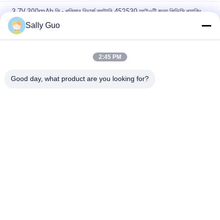
3.7V 300mAh লি - পলিমার রিচার্জ ব্যাটারি 452530 আইওটি জন্য পিভিসি প্যাকিং
Sally Guo
আইওটি LP093040 3.7V 1000mAh এর জন্য পুনরায় চার্জযোগ্য পলিমার লিথিয়াম
আয়ন ব্যাটারি
2:45 PM
পলিমার লিথিয়াম আয়ন ব্যাটারি LP602535 3.7V 500mAh ছোট গৃহস্থালি পণ্যের
জন্য
Good day, what product are you looking for?
সব
পোর্টেবল এনার্জি স্টোরেজ 
লিথিয়াম আয়ন নলাকার ব্যাটারি
সিস্টেম
3.2 ভি লিফিপো 4 ব্যাটারি
লি-এমএন ব্যাটারি
পলিমার লিথিয়াম আয়ন ব্যাটারি
LiSOCl2 ব্যাটারি
12 ভি লিফিপো 4 ব্যাটারি 
সৌর শক্তি স্টোরেজ সিস্টেম