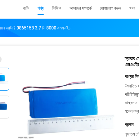
বাড়ি
পণ্য
ভিডিও
আমাদের সম্পর্কে
যোগাযোগ করুন
খবর
য়াম আয়ন ব্যাটারি 0865158 3.7 ভি 8000 এমএএইচ
স্কয়ার 
এমএএই
পণ্যের বি
উৎপত্তি স
পরিচিতিমু
সাক্ষ্যদান:
মডেল নম্ব
প্রদান:
ন্যূনতম চ