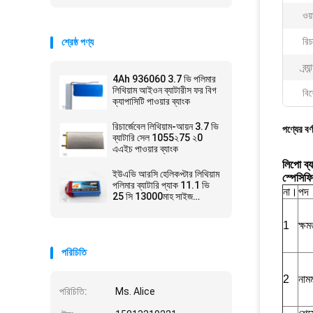
ওয়া
রিচা
শ্রেষ্ঠ পণ্য
ব্র্য
4Ah 936060 3.7 ভি পলিমার
লিথিয়াম আইওন ব্যাটারীস ফর বিগ
বিশ
ক্যাপাসিটি পাওয়ার ব্যাংক
রিচার্জেবেল লিথিয়াম-আয়ন 3.7 ভি
পণ্যের বর্
ব্যাটারি সেল 1055২75 ২0
এএইচ পাওয়ার ব্যাংক
লিপো ব
ইউএভি আরসি হেলিকপ্টার লিথিয়াম
স্পেসিফ
পলিমার ব্যাটারি প্যাক 11.1 ভি
না।
পদ
25 সি 13000মাহ সাইজ
6484165
1
ক্ষ
পরিচিতি
2
নামম
পরিচিতি:
Ms. Alice