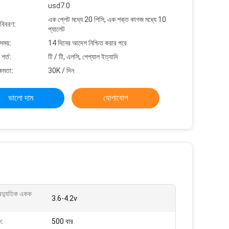
usd7.0
এক প্লেট মধ্যে 20 পিসি, এক শক্ত কাগজ মধ্যে 10
 বিবরণ:
প্যালেট
সময়:
14 দিনের আদেশ নিশ্চিত করার পরে
শর্ত:
টি / টি, এলসি, পেপ্যাল ​​ইত্যাদি
্ষমতা:
30K / দিন
ভালো দাম
যোগাযোগ
বৈদ্যুতিক একক
3.6-4.2v
ন:
500 বার