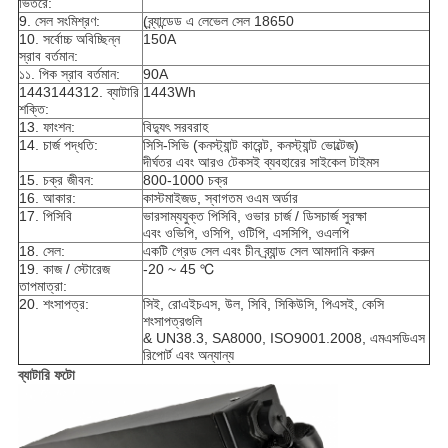
ভিতরে:
9. সেল সংমিশ্রণ:
(ব্র্যান্ডেড এ লেভেল সেল 18650
10. সর্বোচ্চ অবিচ্ছিন্ন
150A
স্রাব বর্তমান:
১১. পিক স্রাব বর্তমান:
90A
1443144312. ব্যাটারি
1443Wh
শক্তি:
13. ফাংশন:
বিদ্যুৎ সরবরাহ
14. চার্জ পদ্ধতি:
সিসি-সিভি (কনস্ট্যান্ট কারেন্ট, কনস্ট্যান্ট ভোল্টেজ)
দীর্ঘতর এবং আরও টেকসই ব্যবহারের সাইকেল টাইমস
15. চক্র জীবন:
800-1000 চক্র
16. আকার:
কাস্টমাইজড, স্বাগতম ওএম অর্ডার
17. পিসিবি
ভারসাম্যযুক্ত পিসিবি, ওভার চার্জ / ডিসচার্জ সুরক্ষা
এবং ওভিপি, ওসিপি, ওটিপি, এসসিপি, ওএলপি
18. সেল:
একটি গ্রেড সেল এবং চীন ব্র্যান্ড সেল আমদানি করুন
19. কাজ / স্টোরেজ
-20 ~ 45 ℃
তাপমাত্রা:
20. শংসাপত্র:
সিই, রোএইচএস, উল, সিবি, সিকিউসি, পিএসই, কেসি
শংসাপত্রগুলি
& UN38.3, SA8000, ISO9001.2008, এমএসডিএস
রিপোর্ট এবং অন্যান্য
ব্যাটারি ফটো