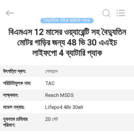
Zhou
Sunland
New
Energy
Technology
বৈদ্যুতিক বাইক ব্যাটারি প্যাক
Co.,
Ltd..
All
বিএমএস 12 মাসের ওয়্যারেন্টি সহ বৈদ্যুতিন
বাড়ি
Rights
Reserved.
মোটর গাড়ির জন্য 48 ভি 30 এএইচ
পণ্য
লাইফপো 4 ব্যাটারি প্যাক
ভিডিও
উৎপত্তি স্থল:
শেনচেন
পরিচিতিমুলক নাম:
TAC
আমাদের
সাক্ষ্যদান:
Reach MSDS
সম্পর্কে
মডেল নম্বার:
Lifepo4 48v 30ah
কারখানা
ন্যূনতম চাহিদার
20 সেট
পরিমাণ:
ভ্রমণ