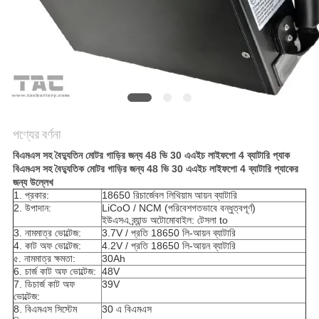
আবেদন
সাইট
ম্যাপ
PRIVACY
পণ্যের বর্ণনা
POLICY
বিএমএস সহ বৈদ্যুতিন মোটর গাড়ির জন্য 48 ভি 30 এএইচ লাইফপো 4 ব্যাটারি প্যাক
বিএমএস সহ বৈদ্যুতিক মোটর গাড়ির জন্য 48 ভি 30 এএইচ লাইফপো 4 ব্যাটারি প্যাকের
জন্য উল্লেখ
1. প্রকার:
18650 রিচার্জেবল লিথিয়াম আয়ন ব্যাটারি
2. উপাদান:
LiCoO / NCM (পরিবেশগতভাবে বন্ধুত্বপূর্ণ)
ইউএসএ ব্র্যান্ড অটোমোবাইল: টেসলা to
3. নামমাত্র ভোল্টেজ:
3.7V / প্রতি 18650 লি-আয়ন ব্যাটারি
4. কাট অফ ভোল্টেজ:
4.2V / প্রতি 18650 লি-আয়ন ব্যাটারি
৫. নামমাত্র ক্ষমতা:
30Ah
6. চার্জ কাট অফ ভোল্টেজ:
48V
7. ডিচার্জ কাট অফ
39V
ভোল্টেজ:
8. বিএমএস সিস্টেম
30 এ বিএমএস