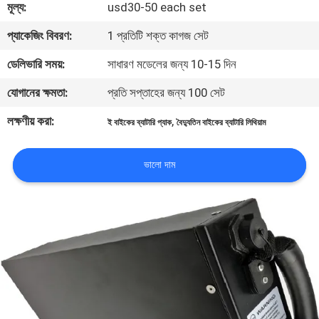
মূল্য:
usd30-50 each set
মান
প্যাকেজিং বিবরণ:
1 প্রতিটি শক্ত কাগজ সেট
নিয়ন্ত্রণ
ডেলিভারি সময়:
সাধারণ মডেলের জন্য 10-15 দিন
যোগানের ক্ষমতা:
প্রতি সপ্তাহের জন্য 100 সেট
যোগাযোগ
লক্ষণীয় করা:
,
ই বাইকের ব্যাটারি প্যাক
বৈদ্যুতিন বাইকের ব্যাটারি লিথিয়াম
করুন
ভালো দাম
খবর
মামলা
উদ্ধৃতির
জন্য