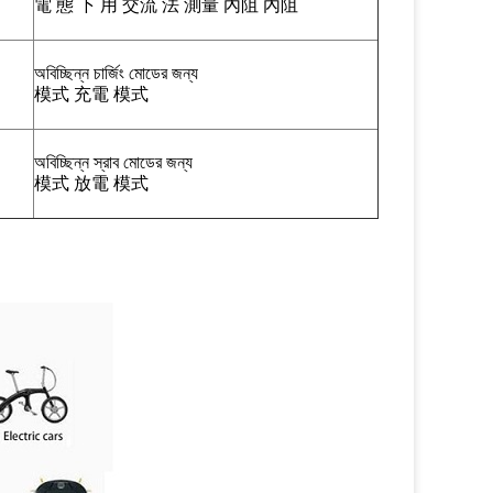
電 態 下 用 交流 法 測量 內阻 內阻
অবিচ্ছিন্ন চার্জিং মোডের জন্য
模式 充電 模式
অবিচ্ছিন্ন স্রাব মোডের জন্য
模式 放電 模式