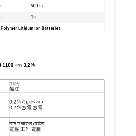
ন:
500 বার
ঙ:
নীল
Polymer Lithium Ion Batteries
3450 1100 এমএ 3.2 ভি
মন্তব্য
備注
0.2 সি স্ট্যান্ডার্ড স্রাব
0.2 সি 放電 放電
মানে অপারেশন ভোল্টেজ
電壓 工作 電壓