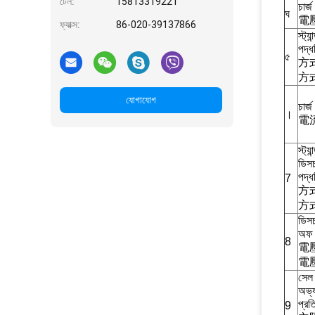
টেল:
15813319221
চার্জ
ঘ
電
ফ্যাক্স:
86-020-39137866
স্ট্যা
পদ্ধ
৫
方
方
যোগাযোগ
চার্জ
।
電
স্ট্যান
ডিসচ
পদ্ধ
7
方
方
ডিসচ
অফ 
8
電
電
সেল
অভ্য
প্রত
9