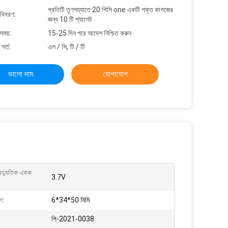
প্রতিটি তৃণশয্যাতে 20 পিসি one একটি শক্ত কাগজের
 বিবরণ:
জন্য 10 টি প্যালেট
সময়:
15-25 দিন পরে আদেশ নিশ্চিত করুন
শর্ত:
এল / সি, টি / টি
ভালো দাম
যোগাযোগ
বৈদ্যুতিক একক
3.7V
প:
6*34*50 মিমি
:
পি-2021-0038