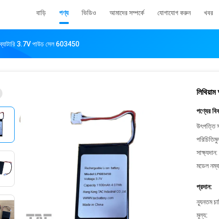
বাড়ি
পণ্য
ভিডিও
আমাদের সম্পর্কে
যোগাযোগ করুন
খবর
মার ব্যাটারি 3.7V পাউচ সেল 603450
লিথিয়াম
পণ্যের বি
উৎপত্তি স
পরিচিতিমু
সাক্ষ্যদান:
মডেল নম্ব
প্রদান:
ন্যূনতম চ
মূল্য: