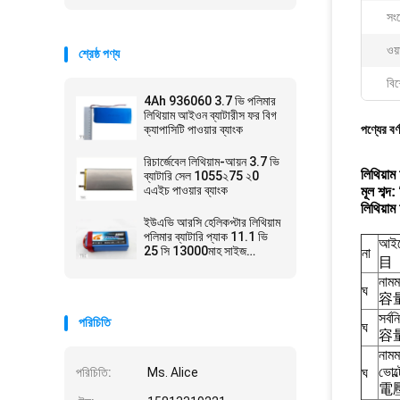
সং
ওয়া
শ্রেষ্ঠ পণ্য
বিশ
4Ah 936060 3.7 ভি পলিমার
লিথিয়াম আইওন ব্যাটারীস ফর বিগ
ক্যাপাসিটি পাওয়ার ব্যাংক
পণ্যের বর্
রিচার্জেবেল লিথিয়াম-আয়ন 3.7 ভি
লিথিয়া
ব্যাটারি সেল 1055২75 ২0
এএইচ পাওয়ার ব্যাংক
মূল শব্
লিথিয়া
ইউএভি আরসি হেলিকপ্টার লিথিয়াম
পলিমার ব্যাটারি প্যাক 11.1 ভি
আইট
25 সি 13000মাহ সাইজ
না
目
6484165
নামম
ঘ
容
সর্বন
পরিচিতি
ঘ
容
নামম
ভোল্
পরিচিতি:
Ms. Alice
ঘ
電