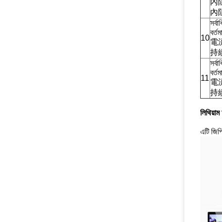
內阻
內
সর্বা
বর্তম
10
電
持
সর্বা
বর্তম
11
電
持
লিথিয়া
এটি জিপ