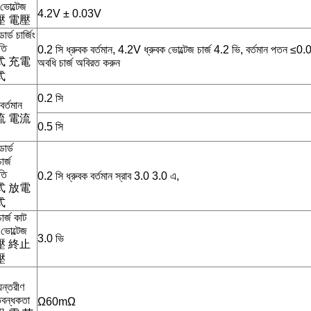
 ভোল্টেজ
4.2V ± 0.03V
壓 電壓
ন্ডার্ড চার্জিং
তি
0.2 সি ধ্রুবক বর্তমান, 4.2V ধ্রুবক ভোল্টেজ চার্জ 4.2 ভি, বর্তমান পতন ≤0.
式 充電
অবধি চার্জ অবিরত করুন
式
0.2 সি
 বর্তমান
流 電流
0.5 সি
্ডার্ড
ার্জ
তি
0.2 সি ধ্রুবক বর্তমান স্রাব 3.0 3.0 এ,
式 放電
式
ার্জ কাট
ভোল্টেজ
3.0 ভি
壓 終止
壓
ন্তরীণ
িবন্ধকতা
Ω60mΩ