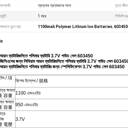
যোগকারী:
গ্রাহকের প্রয়োজনের সাথে
বৃত্ত জীব
রেন্টি:
1 বছর
পিভিসি র
েষভাবে তুলে ধরা:
1100mah Polymer Lithium Ion Batteries
,
603450 
ণনা
ম আয়ন ব্যাটারিগুলিতে পলিমার ব্যাটারি 3.7V পাউচ সেল 603450
দ: জিপিএসের জন্য লিথিয়াম আয়ন ব্যাটারিগুলিতে পলিমার ব্যাটারি 3.7V পাউচ সেল 60
ম আয়ন ব্যাটারিগুলিতে পলিমার ব্যাটারির জন্য স্পেসিফিকেশন 3.7V পাউচ সেল 603450
েম / 項
বিশেষ উল্লেখ / 規格
াত্র ক্ষমতা
1100 এমএএইচ
量 容量
িম্ন ক্ষমতা
950 এমএএইচ
量 容量
াত্র
টেজ
3.7V
壓 電壓