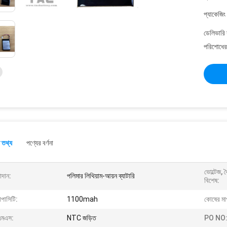
প্যাকেজিং
ডেলিভারি 
পরিশোধের 
 তথ্য
পণ্যের বর্ণনা
ভোল্টেজ, 
াদান:
পলিমার লিথিয়াম-আয়ন ব্যাটারি
বিশেষ:
াপাসিটি:
1100mah
কোষের মা
এমএস:
NTC জড়িত
PO NO