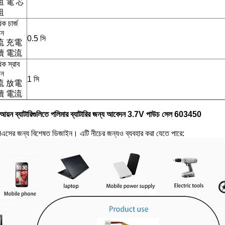
 電 芯
阻
ধিক চার্জ
ান
0.5 সি
流 充電
續 電流
ধিক স্রাব
ান
1 সি
流 放電
續 電流
ম আয়ন ব্যাটারিগুলিতে পলিমার ব্যাটারির জন্য আবেদন 3.7V পাউচ সেল 603450
িএসের জন্য বিশেষত ডিজাইন। এটি নীচের জন্যও ব্যবহার করা যেতে পারে: