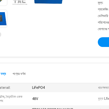
মূল্য:
প্যাকেজিং
ডেলিভারি 
পরিশোধের 
যোগানের ক
 তথ্য
পণ্যের বর্ণনা
terail:
LiFePO4
ধারণক্ষমত
্টেজ, বৈদ্যুতিক একক
বৃত্ত Lfi
48V
েষ: