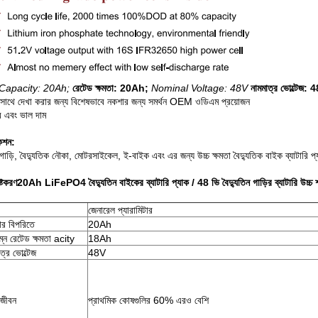
Capacity: 20Ah;
রেটেড ক্ষমতা: 20Ah;
Nominal Voltage: 48V
নামমাত্র ভোল্টেজ: 4
 সাথে দেখা করার জন্য বিশেষভাবে নকশার জন্য সমর্থন OEM ওডিএম প্রয়োজন
ের এবং ভাল দাম
কেশন:
ন গাড়ি, বৈদ্যুতিক নৌকা, মোটরসাইকেল, ই-বাইক এবং এর জন্য উচ্চ ক্ষমতা বৈদ্যুতিক বাইক ব্যাটার
ষ্টকরণ
20Ah LiFePO4 বৈদ্যুতিন বাইকের ব্যাটারি প্যাক / 48 ভি বৈদ্যুতিন গাড়ির ব্যাটারি উচ্চ 
জেনারেল প্যারামিটার
তার বিপরিতে
20Ah
িম্ন রেটেড ক্ষমতা acity
18Ah
ত্র ভোল্টেজ
48V
 জীবন
প্রাথমিক কোষগুলির 60% এরও বেশি