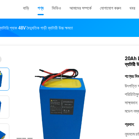
বাড়ি
পণ্য
ভিডিও
আমাদের সম্পর্কে
যোগাযোগ করুন
খবর
রি প্যাক 48V বৈদ্যুতিক গাড়ী ব্যাটারী উচ্চ ক্ষমতা
20Ah Li
ব্যাটারী উ
পণ্যের বি
উৎপত্তি স
পরিচিতিমু
সাক্ষ্যদান:
মডেল নম্ব
প্রদান:
ন্যূনতম চ