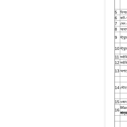
5
ডিসচ
6
কাট-অ
7
সেল 
8
আবাস
9
স্ট্যান
10
স্ট্যান
11
সর্বাধ
12
সর্বা
13
অপার
14
স্টোর
15
ওজন
Max
16
মাত্র