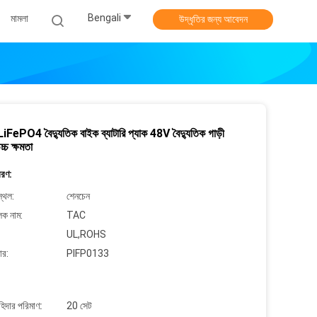
Bengali
মামলা
উদ্ধৃতির জন্য আবেদন
FePO4 বৈদ্যুতিক বাইক ব্যাটারি প্যাক 48V বৈদ্যুতিক গাড়ী
চ্চ ক্ষমতা
বরণ:
্থল:
শেনচেন
লক নাম:
TAC
UL,ROHS
ার:
PIFP0133
াহিদার পরিমাণ:
20 সেট