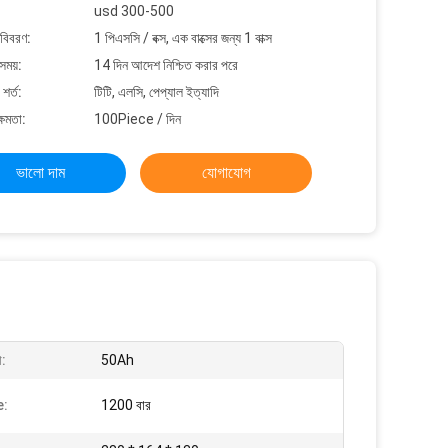
usd 300-500
 বিবরণ:
1 পিএসসি / বক্স, এক বাক্সের জন্য 1 বাক্স
সময়:
14 দিন আদেশ নিশ্চিত করার পরে
শর্ত:
টিটি, এলসি, পেপ্যাল ​​ইত্যাদি
্ষমতা:
100Piece / দিন
ভালো দাম
যোগাযোগ
া:
50Ah
e:
1200 বার