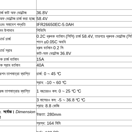
ার্জ কাট অফ ভোল্টেজ
36.8V
ফ ভোল্টেজ চার্জ করা হচ্ছে
58.4V
এবং সমাবেশ পদ্ধতি
IFR26650EC-5.0AH
ন উপাদান
পিভিসি
0.2C ধ্রুবক বর্তমান (সিসি) চার্জ 58.4V, তারপরে ধ্রুবক ভোল্টেজ (সিভ
্ডার্ড চার্জ
পতন ≤0.05C অবধি
ধ্রুব বর্তমান 0.2 সি
্ডার্ড স্রাব
কাট-অফ ভোল্টেজ 36.8V
িক চার্জ বর্তমান
15A
ধিক স্রাব বর্তমান
40A
েশন তাপমাত্রা ব্যাপ্তি
চার্জ: 0 ~ 45 ℃
স্রাব: -10 ~ 60 ℃
েজ তাপমাত্রার ব্যাপ্তি
1 বছরেরও কম: 0 ~ 25 ℃ ℃
3 মাসেরও কম: -5 ~ 36.8 ℃ ℃
প্রায়: 8.8 কেজি
.
সর্বোচ্চ।
Dimension
উচ্চতা: 280mm
া
প্রস্থ: 164 মিমি