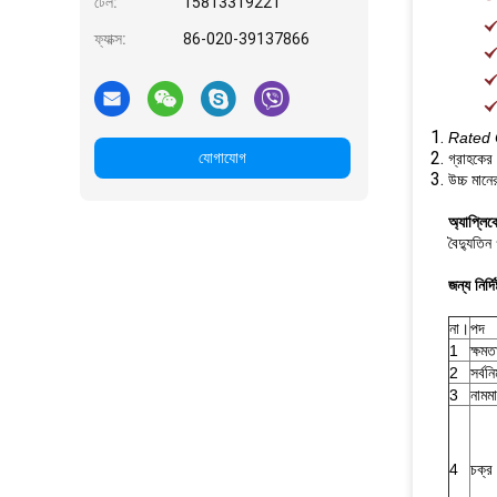
টেল:
15813319221
ফ্যাক্স:
86-020-39137866
Rated 
যোগাযোগ
গ্রাহকের
উচ্চ মান
অ্যাপ্লি
বৈদ্যুতি
জন্য নির্দি
না।
পদ
1
ক্ষম
2
সর্বন
3
নামমা
4
চক্র